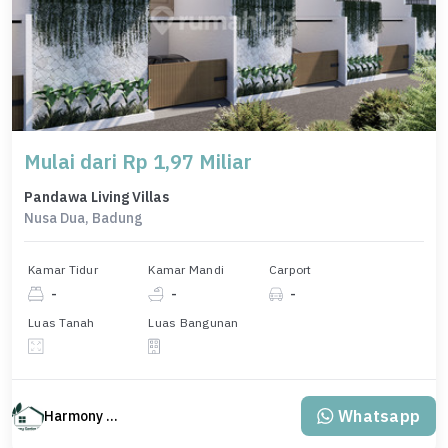
Mulai dari Rp 1,97 Miliar
Pandawa Living Villas
Nusa Dua, Badung
Kamar Tidur
Kamar Mandi
Carport
-
-
-
Luas Tanah
Luas Bangunan
Whatsapp
Harmony Property