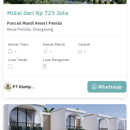
Mulai dari Rp 725 Juta
Puncak Mundi Resort Penida
Nusa Penida, Klungkung
Kamar Tidur
Kamar Mandi
Carport
-
-
-
Luas Tanah
Luas Bangunan
Whatsapp
PT Klumpu Kita Sejahtera