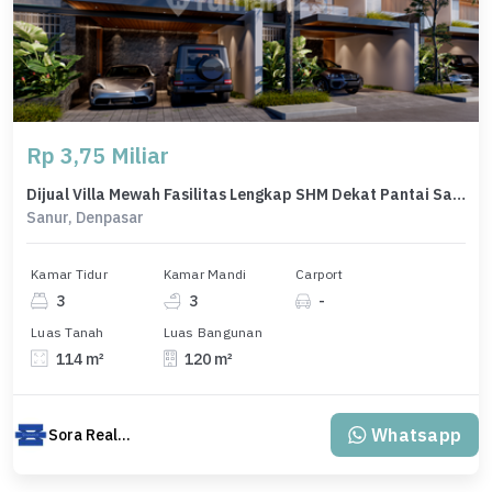
Rp 3,75 Miliar
Dijual Villa Mewah Fasilitas Lengkap SHM Dekat Pantai Sanur Bali
Sanur, Denpasar
Kamar Tidur
Kamar Mandi
Carport
3
3
-
Luas Tanah
Luas Bangunan
114 m²
120 m²
Whatsapp
Sora Realty Bali