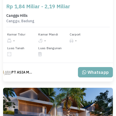
Rp 1,84 Miliar - 2,19 Miliar
Canggu Hills
Canggu, Badung
Kamar Tidur
Kamar Mandi
Carport
-
-
-
Luas Tanah
Luas Bangunan
Whatsapp
PT ASIA MAS REALTY