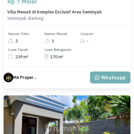
Rp 7 Miliar
Villa Mewah di Komplex Exclusif Area Seminyak
Seminyak, Badung
Kamar Tidur
Kamar Mandi
Carport
3
3
-
Luas Tanah
Luas Bangunan
239 m²
170 m²
Whatsapp
MA Properti Agent