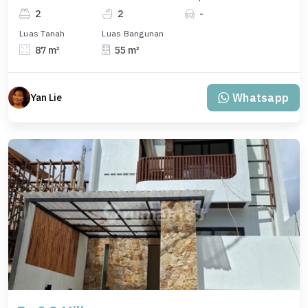
2
2
-
Luas Tanah
Luas Bangunan
87 m²
55 m²
Whatsapp
Yan Lie