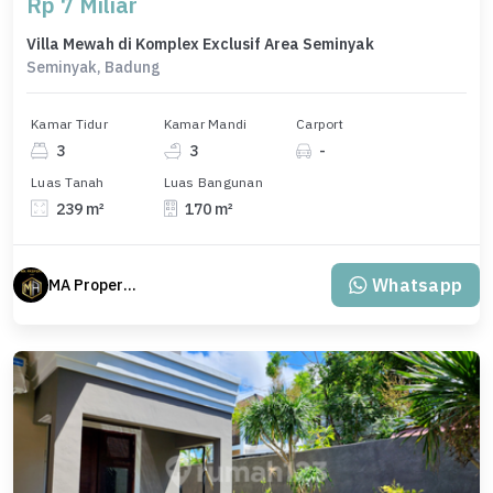
Rp 7 Miliar
Villa Mewah di Komplex Exclusif Area Seminyak
Seminyak, Badung
Kamar Tidur
Kamar Mandi
Carport
3
3
-
Luas Tanah
Luas Bangunan
239 m²
170 m²
Whatsapp
MA Properti Agent