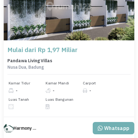
Mulai dari Rp 1,97 Miliar
Pandawa Living Villas
Nusa Dua, Badung
Kamar Tidur
Kamar Mandi
Carport
-
-
-
Luas Tanah
Luas Bangunan
Whatsapp
Harmony Property