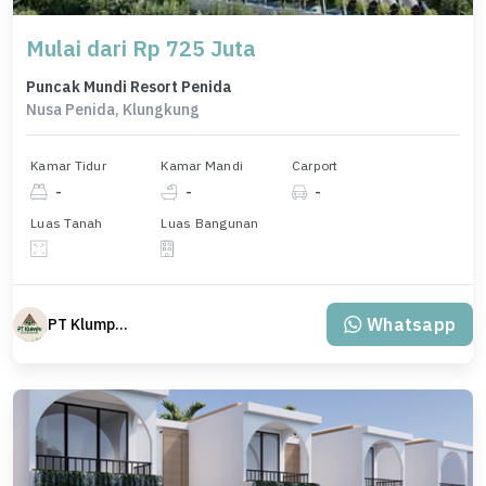
Mulai dari Rp 725 Juta
Puncak Mundi Resort Penida
Nusa Penida, Klungkung
Kamar Tidur
Kamar Mandi
Carport
-
-
-
Luas Tanah
Luas Bangunan
Whatsapp
PT Klumpu Kita Sejahtera