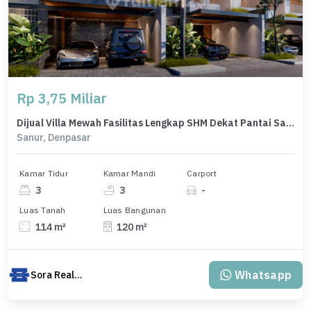
Rp 3,75 Miliar
Dijual Villa Mewah Fasilitas Lengkap SHM Dekat Pantai Sanur Bali
Sanur, Denpasar
Kamar Tidur
Kamar Mandi
Carport
3
3
-
Luas Tanah
Luas Bangunan
114 m²
120 m²
Whatsapp
Sora Realty Bali