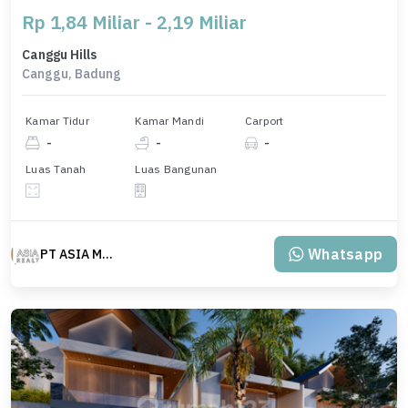
Rp 1,84 Miliar - 2,19 Miliar
Canggu Hills
Canggu, Badung
Kamar Tidur
Kamar Mandi
Carport
-
-
-
Luas Tanah
Luas Bangunan
Whatsapp
PT ASIA MAS REALTY