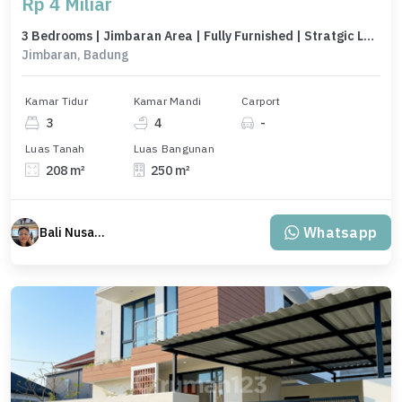
Rp 4 Miliar
3 Bedrooms | Jimbaran Area | Fully Furnished | Stratgic Locations
Jimbaran, Badung
Kamar Tidur
Kamar Mandi
Carport
3
4
-
Luas Tanah
Luas Bangunan
208 m²
250 m²
Whatsapp
Bali Nusantara Travel