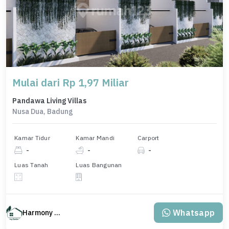
Mulai dari Rp 1,97 Miliar
Pandawa Living Villas
Nusa Dua, Badung
Kamar Tidur
Kamar Mandi
Carport
-
-
-
Luas Tanah
Luas Bangunan
Whatsapp
Harmony Property