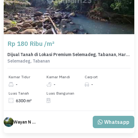
Rp 180 Ribu /m²
Dijual Tanah di Lokasi Premium Selemadeg, Tabanan, Harga 1,13 Miliar
Selemadeg, Tabanan
Kamar Tidur
Kamar Mandi
Carport
-
-
-
Luas Tanah
Luas Bangunan
6300 m²
Whatsapp
Wayan N Bali