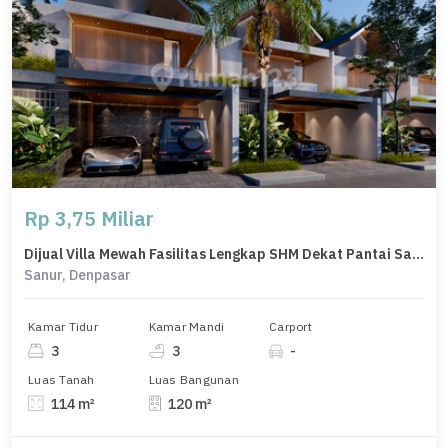
Rp 3,75 Miliar
Dijual Villa Mewah Fasilitas Lengkap SHM Dekat Pantai Sanur Bali
Sanur, Denpasar
Kamar Tidur
Kamar Mandi
Carport
3
3
-
Luas Tanah
Luas Bangunan
114 m²
120 m²