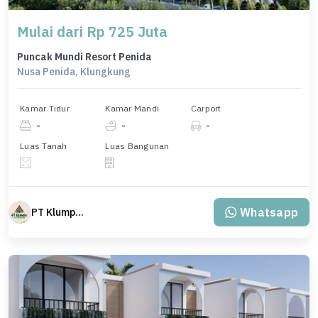
Mulai dari Rp 725 Juta
Puncak Mundi Resort Penida
Nusa Penida, Klungkung
Kamar Tidur
Kamar Mandi
Carport
-
-
-
Luas Tanah
Luas Bangunan
Whatsapp
PT Klumpu Kita Sejahtera