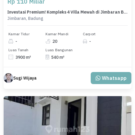
Rp 110 Miliar
Investasi Premium! Kompleks 4 Villa Mewah di Jimbaran Bali - View Eksotis & Fasilitas Lengkap
Jimbaran, Badung
Kamar Tidur
Kamar Mandi
Carport
-
20
-
Luas Tanah
Luas Bangunan
3900 m²
540 m²
Whatsapp
Sugi Wijaya