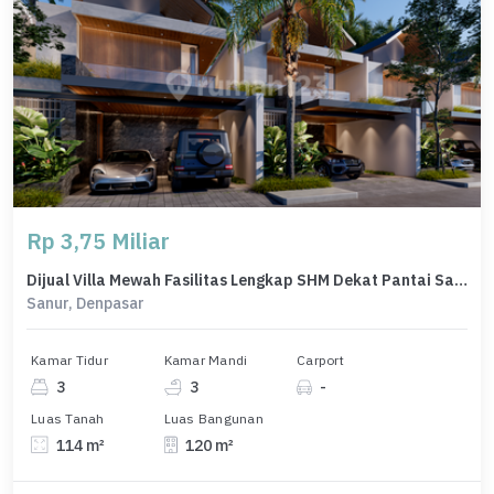
Rp 3,75 Miliar
Dijual Villa Mewah Fasilitas Lengkap SHM Dekat Pantai Sanur Bali
Sanur, Denpasar
Kamar Tidur
Kamar Mandi
Carport
3
3
-
Luas Tanah
Luas Bangunan
114 m²
120 m²