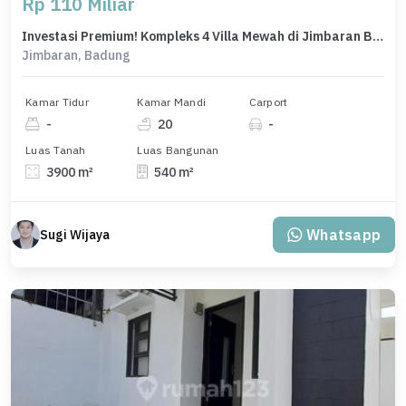
Rp 110 Miliar
Investasi Premium! Kompleks 4 Villa Mewah di Jimbaran Bali - View Eksotis & Fasilitas Lengkap
Jimbaran, Badung
Kamar Tidur
Kamar Mandi
Carport
-
20
-
Luas Tanah
Luas Bangunan
3900 m²
540 m²
Whatsapp
Sugi Wijaya