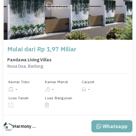
Mulai dari Rp 1,97 Miliar
Pandawa Living Villas
Nusa Dua, Badung
Kamar Tidur
Kamar Mandi
Carport
-
-
-
Luas Tanah
Luas Bangunan
Whatsapp
Harmony Property