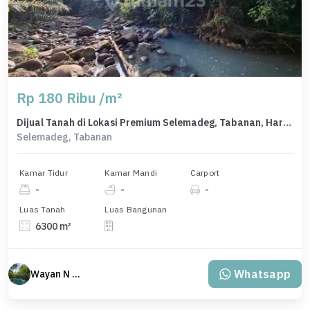
Rp 180 Ribu /m²
Dijual Tanah di Lokasi Premium Selemadeg, Tabanan, Harga 1,13 Miliar
Selemadeg, Tabanan
Kamar Tidur
Kamar Mandi
Carport
-
-
-
Luas Tanah
Luas Bangunan
6300 m²
Whatsapp
Wayan N Bali