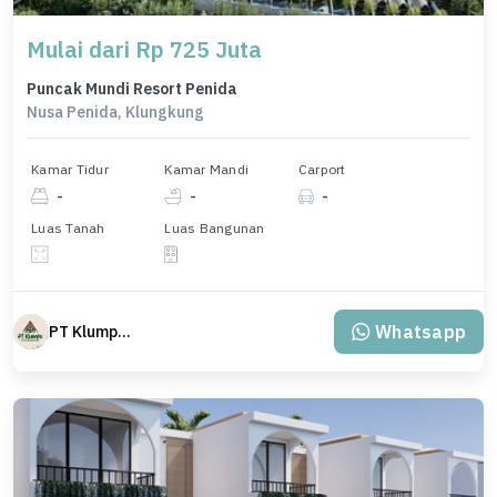
Mulai dari Rp 725 Juta
Puncak Mundi Resort Penida
Nusa Penida, Klungkung
Kamar Tidur
Kamar Mandi
Carport
-
-
-
Luas Tanah
Luas Bangunan
Whatsapp
PT Klumpu Kita Sejahtera