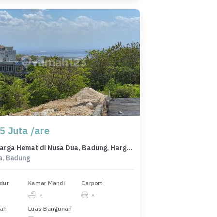
5 Juta /are
Tanah Harga Hemat di Nusa Dua, Badung, Harga 14,3 Juta
a, Badung
dur
Kamar Mandi
Carport
-
-
nah
Luas Bangunan