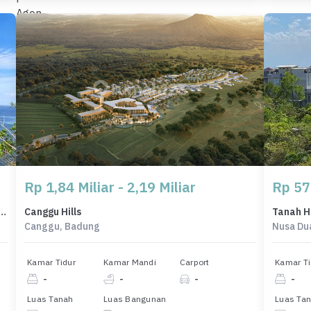
Rp 1,84 Miliar - 2,19 Miliar
Rp 57
h Eksklusif di Jimbaran, Badung, LT 9300m²
Canggu Hills
Canggu, Badung
Nusa Du
Kamar Tidur
Kamar Mandi
Carport
Kamar Ti
-
-
-
-
Luas Tanah
Luas Bangunan
Luas Ta