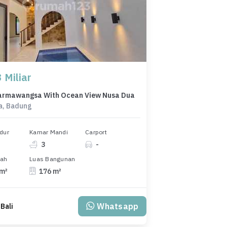
 Miliar
harmawangsa With Ocean View Nusa Dua
a, Badung
dur
Kamar Mandi
Carport
3
-
nah
Luas Bangunan
 m²
176 m²
Whatsapp
 Bali