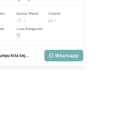
dur
Kamar Mandi
Carport
-
-
nah
Luas Bangunan
Whatsapp
PT Klumpu Kita Sejahtera