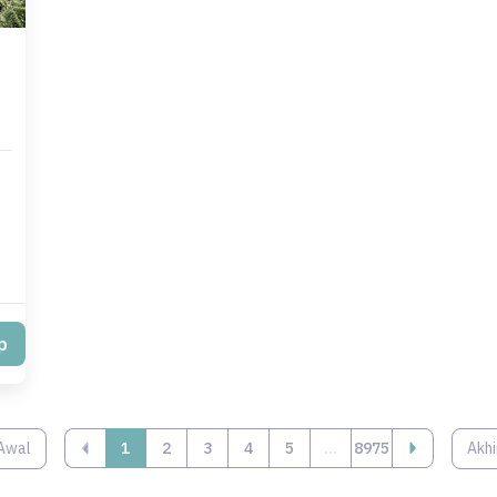
p
Awal
‹
1
2
3
4
5
...
8975
Akhi