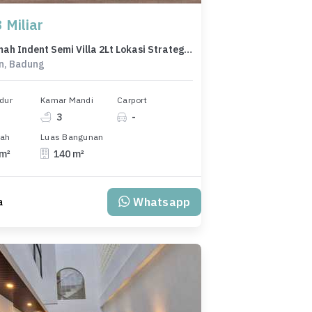
 Miliar
New Rumah Indent Semi Villa 2Lt Lokasi Strategis di Jimbaran
n, Badung
dur
Kamar Mandi
Carport
3
-
nah
Luas Bangunan
 m²
140 m²
Whatsapp
a