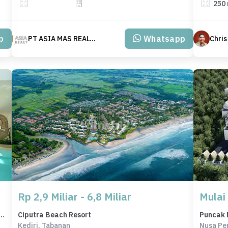
250
p
Whatsapp
PT ASIA MAS REALTY
Chris
Rp 2,9 Miliar - 6,8 Miliar
Mulai
it Uluwatu Jimbaran SHM Freehold Leasehold
Ciputra Beach Resort
Puncak 
Kediri, Tabanan
Nusa Pe