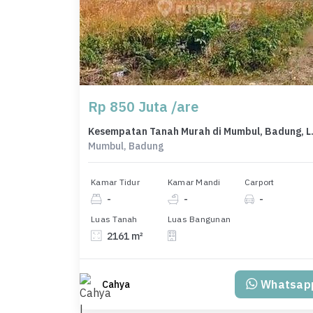
Rp 850 Juta /are
Kesempatan Ta
Mumbul, Badung
Kamar Tidur
Kamar Mandi
Carport
-
-
-
Luas Tanah
Luas Bangunan
2161 m²
Whatsap
Cahya