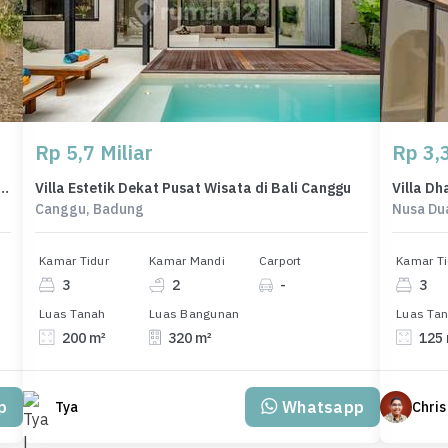
Rp 5,7 Miliar
Rp 3,3
nah Murah di Mumbul, Badung, Luas 2161m²
Villa Estetik Dekat Pusat Wisata di Bali Canggu
Villa D
Canggu, Badung
Nusa Du
Kamar Tidur
Kamar Mandi
Carport
Kamar Ti
3
2
-
3
Luas Tanah
Luas Bangunan
Luas Ta
200 m²
320 m²
125
p
Whatsapp
Tya
Chris