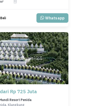
 m²
Whatsapp
 Bali
 dari Rp 725 Juta
Mundi Resort Penida
nida, Klungkung