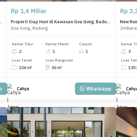
Rp 1,4 Miliar
Rp 3,3
 Denpasar, Harga 2,49 Miliar
Properti Siap Huni di Kawasan Goa Gong, Badung, LT 106m²
Goa Gong, Badung
Jimbara
Kamar Tidur
Kamar Mandi
Carport
Kamar Ti
2
1
1
3
Luas Tanah
Luas Bangunan
Luas Ta
106 m²
36 m²
130
p
Whatsapp
Cahya
Cahy