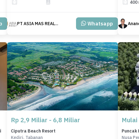
400
p
Whatsapp
PT ASIA MAS REALTY
Anand
Rp 2,9 Miliar - 6,8 Miliar
Mulai
i
Ciputra Beach Resort
Puncak 
Kediri, Tabanan
Nusa Pe