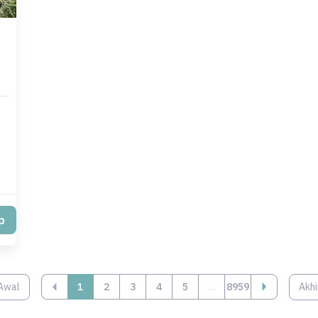
p
Awal
‹
1
2
3
4
5
...
8959
Akhi