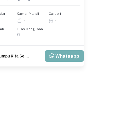
dur
Kamar Mandi
Carport
-
-
nah
Luas Bangunan
Whatsapp
PT Klumpu Kita Sejahtera