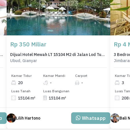
Rp 350 Miliar
Rp 4 M
la Murah di Kawasan Expart Dekat Pantai Melasti Ungasan
Dijual Hotel Mewah LT 15104 M2 di Jalan Lod Tunduh Ubud Bali
Ubud, Gianyar
Jimbara
Kamar Tidur
Kamar Mandi
Carport
Kamar Ti
20
-
-
3
Luas Tanah
Luas Bangunan
Luas Ta
15104 m²
15104 m²
208
p
Whatsapp
Lilih Hartono