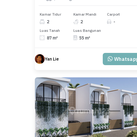
Kamar Tidur
Kamar Mandi
Carport
2
2
-
Luas Tanah
Luas Bangunan
87 m²
55 m²
Whatsap
Yan Lie