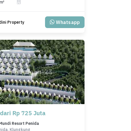
 m²
Whatsapp
ini Property
 dari Rp 725 Juta
Mundi Resort Penida
nida, Klungkung