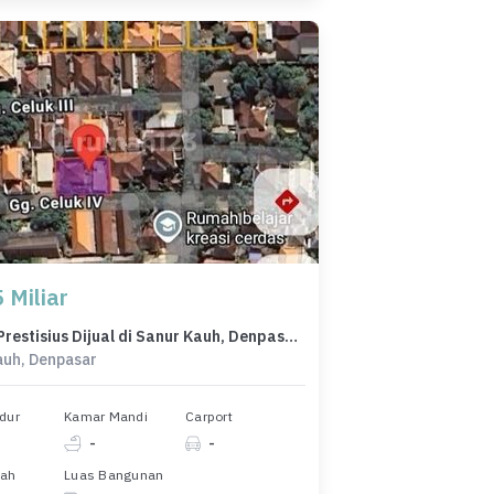
 Miliar
Kavling Prestisius Dijual di Sanur Kauh, Denpasar, Harga 5,5 Miliar
auh, Denpasar
dur
Kamar Mandi
Carport
-
-
nah
Luas Bangunan