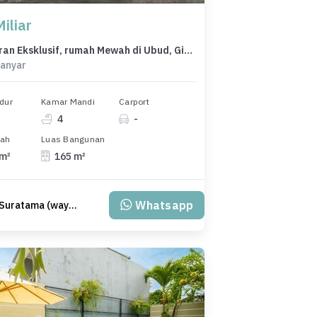
iliar
Penawaran Eksklusif, rumah Mewah di Ubud, Gianyar, LB 165m²
ianyar
dur
Kamar Mandi
Carport
4
-
nah
Luas Bangunan
 m²
165 m²
Whatsapp
Putu Suratama (wayanjaka)