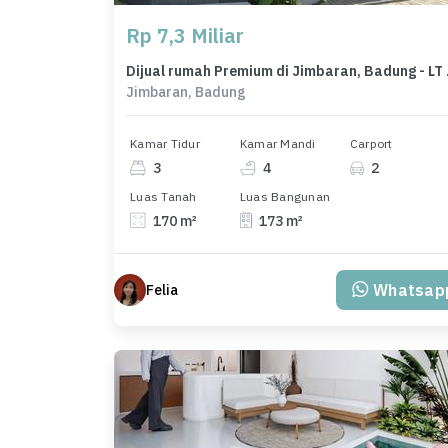
Rp 7,3 Miliar
Dijual r
Jimbaran, Badung
Kamar Tidur
Kamar Mandi
Carport
3
4
2
Luas Tanah
Luas Bangunan
170 m²
173 m²
Whatsap
Felia