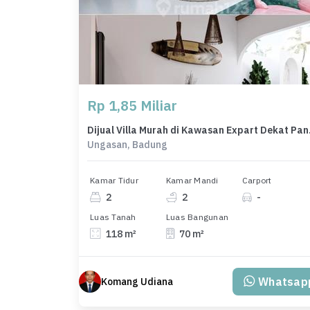
Rp 1,85 Miliar
Dijual Vil
Ungasan, Badung
Kamar Tidur
Kamar Mandi
Carport
2
2
-
Luas Tanah
Luas Bangunan
118 m²
70 m²
Whatsap
Komang Udiana