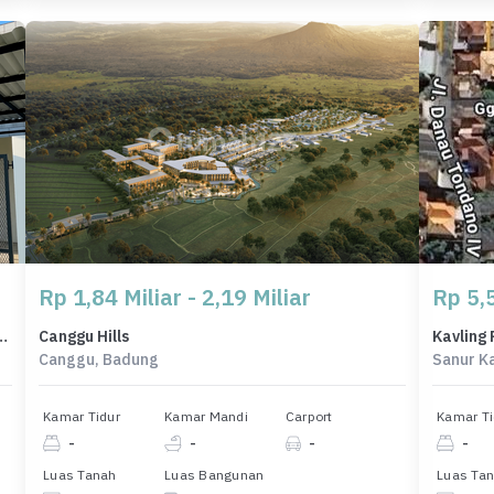
Rp 1,84 Miliar - 2,19 Miliar
Rp 5,5
n, Badung, LB 75m², Harga Terbaik!
Canggu Hills
Canggu, Badung
Sanur K
Kamar Tidur
Kamar Mandi
Carport
Kamar Ti
-
-
-
-
Luas Tanah
Luas Bangunan
Luas Ta