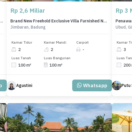
Rp 2,6 Miliar
Rp 3 M
umah Premium di Jimbaran, Badung - LT 170m²
Brand New Freehold Exclusive Villa Furnished Near Jimbaran Beach
Jimbaran, Badung
Ubud, G
Kamar Tidur
Kamar Mandi
Carport
Kamar Ti
2
2
-
3
Luas Tanah
Luas Bangunan
Luas Ta
100 m²
100 m²
200
p
Whatsapp
Agustini