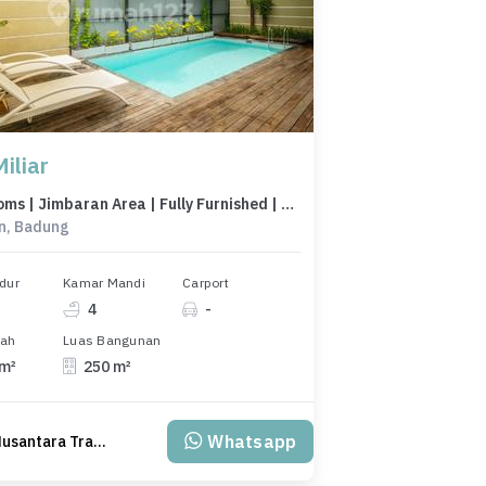
iliar
3 Bedrooms | Jimbaran Area | Fully Furnished | Stratgic Locations
n, Badung
dur
Kamar Mandi
Carport
4
-
nah
Luas Bangunan
 m²
250 m²
Whatsapp
Bali Nusantara Travel