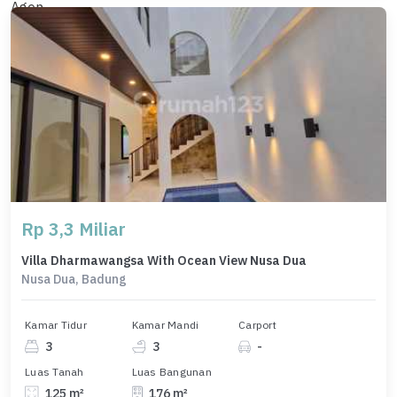
Rp 3,3 Miliar
Villa Dharmawangsa With Ocean View Nusa Dua
Nusa Dua, Badung
Kamar Tidur
Kamar Mandi
Carport
3
3
-
Luas Tanah
Luas Bangunan
125 m²
176 m²