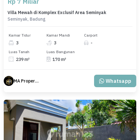
Rp 7 Miliar
Villa Mewah di Komplex Exclusif Area Seminyak
Seminyak, Badung
Kamar Tidur
Kamar Mandi
Carport
3
3
-
Luas Tanah
Luas Bangunan
239 m²
170 m²
Whatsapp
MA Properti Agent