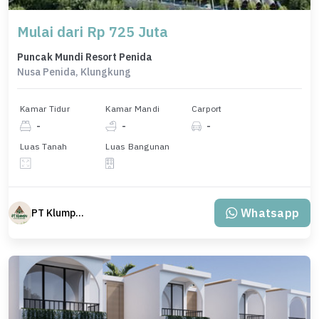
Mulai dari Rp 725 Juta
Puncak Mundi Resort Penida
Nusa Penida, Klungkung
Kamar Tidur
Kamar Mandi
Carport
-
-
-
Luas Tanah
Luas Bangunan
Whatsapp
PT Klumpu Kita Sejahtera