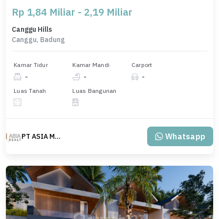
Rp 1,84 Miliar - 2,19 Miliar
Canggu Hills
Canggu, Badung
Kamar Tidur
Kamar Mandi
Carport
-
-
-
Luas Tanah
Luas Bangunan
Whatsapp
PT ASIA MAS REALTY