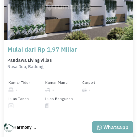
Mulai dari Rp 1,97 Miliar
Pandawa Living Villas
Nusa Dua, Badung
Kamar Tidur
Kamar Mandi
Carport
-
-
-
Luas Tanah
Luas Bangunan
Whatsapp
Harmony Property