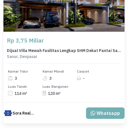
Rp 3,75 Miliar
Dijual Villa Mewah Fasilitas Lengkap SHM Dekat Pantai Sanur Bali
Sanur, Denpasar
Kamar Tidur
Kamar Mandi
Carport
3
3
-
Luas Tanah
Luas Bangunan
114 m²
120 m²
Whatsapp
Sora Realty Bali