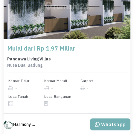
Mulai dari Rp 1,97 Miliar
Pandawa Living Villas
Nusa Dua, Badung
Kamar Tidur
Kamar Mandi
Carport
-
-
-
Luas Tanah
Luas Bangunan
Whatsapp
Harmony Property