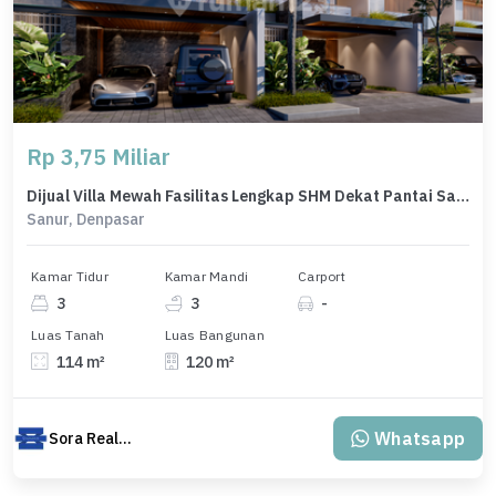
Rp 3,75 Miliar
Dijual Villa Mewah Fasilitas Lengkap SHM Dekat Pantai Sanur Bali
Sanur, Denpasar
Kamar Tidur
Kamar Mandi
Carport
3
3
-
Luas Tanah
Luas Bangunan
114 m²
120 m²
Whatsapp
Sora Realty Bali