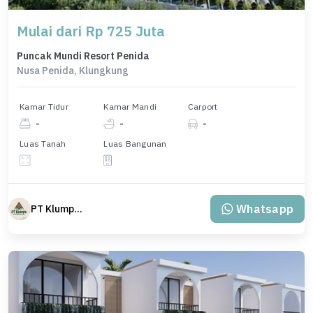
Mulai dari Rp 725 Juta
Puncak Mundi Resort Penida
Nusa Penida, Klungkung
Kamar Tidur
Kamar Mandi
Carport
-
-
-
Luas Tanah
Luas Bangunan
Whatsapp
PT Klumpu Kita Sejahtera