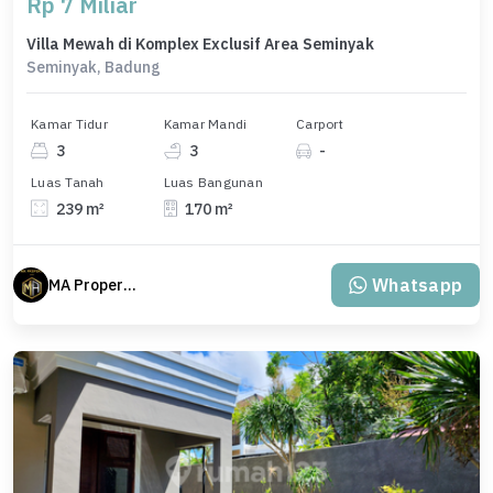
Rp 7 Miliar
Villa Mewah di Komplex Exclusif Area Seminyak
Seminyak, Badung
Kamar Tidur
Kamar Mandi
Carport
3
3
-
Luas Tanah
Luas Bangunan
239 m²
170 m²
Whatsapp
MA Properti Agent