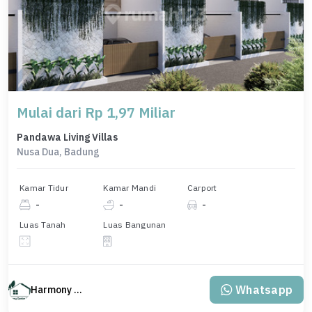
Mulai dari Rp 1,97 Miliar
Pandawa Living Villas
Nusa Dua, Badung
Kamar Tidur
Kamar Mandi
Carport
-
-
-
Luas Tanah
Luas Bangunan
Whatsapp
Harmony Property