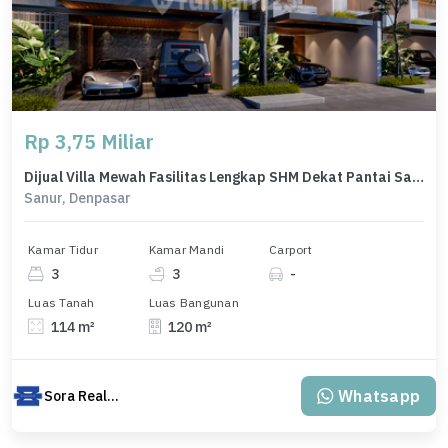
Rp 3,75 Miliar
Dijual Villa Mewah Fasilitas Lengkap SHM Dekat Pantai Sanur Bali
Sanur, Denpasar
Kamar Tidur
Kamar Mandi
Carport
3
3
-
Luas Tanah
Luas Bangunan
114 m²
120 m²
Whatsapp
Sora Realty Bali