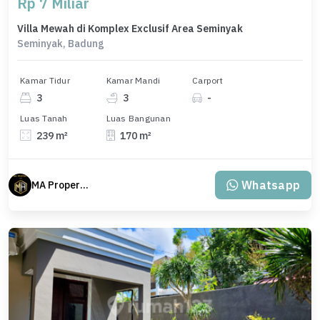
Rp 7 Miliar
Villa Mewah di Komplex Exclusif Area Seminyak
Seminyak, Badung
Kamar Tidur
Kamar Mandi
Carport
3
3
-
Luas Tanah
Luas Bangunan
239 m²
170 m²
Whatsapp
MA Properti Agent