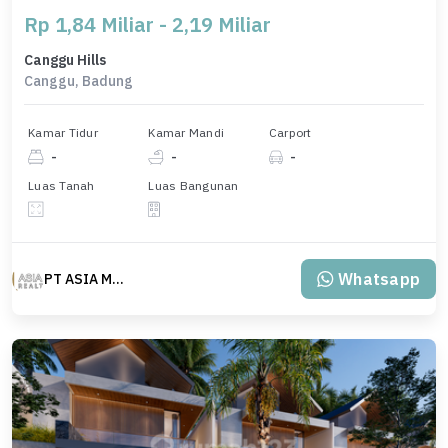
Rp 1,84 Miliar - 2,19 Miliar
Canggu Hills
Canggu, Badung
Kamar Tidur
Kamar Mandi
Carport
-
-
-
Luas Tanah
Luas Bangunan
Whatsapp
PT ASIA MAS REALTY