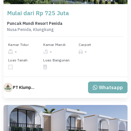
Mulai dari Rp 725 Juta
Puncak Mundi Resort Penida
Nusa Penida, Klungkung
Kamar Tidur
Kamar Mandi
Carport
-
-
-
Luas Tanah
Luas Bangunan
Whatsapp
PT Klumpu Kita Sejahtera