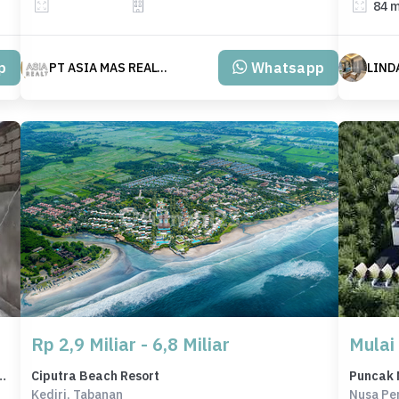
84 
p
Whatsapp
PT ASIA MAS REALTY
LIND
Rp 2,9 Miliar - 6,8 Miliar
Mulai
, Tabanan, 2 Kamar Tidur, Harga Terbaik
Ciputra Beach Resort
Puncak 
Kediri, Tabanan
Nusa Pe