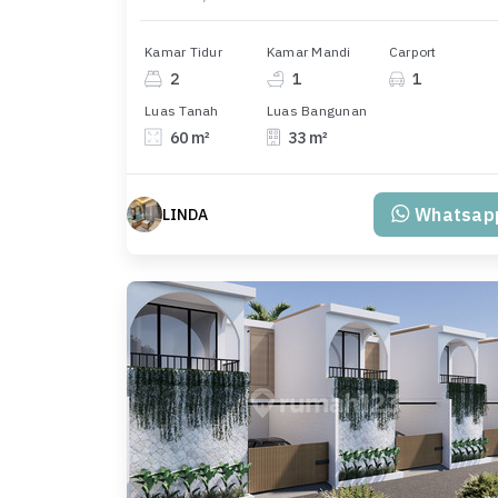
Kamar Tidur
Kamar Mandi
Carport
2
1
1
Luas Tanah
Luas Bangunan
60 m²
33 m²
Whatsap
LINDA