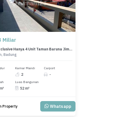
 Miliar
Dijual Exclusive Hanya 4 Unit Taman Baruna Jimbaran
n, Badung
dur
Kamar Mandi
Carport
2
-
nah
Luas Bangunan
 m²
52 m²
Whatsapp
n Property