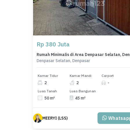
Rp 380 Juta
Rumah 
Denpasar Selatan, Denpasar
Kamar Tidur
Kamar Mandi
Carport
2
2
-
Luas Tanah
Luas Bangunan
50 m²
45 m²
Whatsap
MEERYI (LSS)