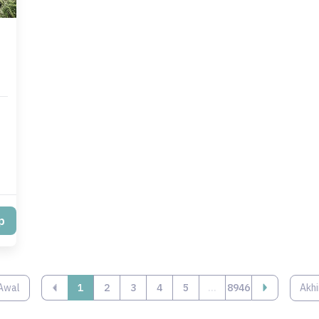
p
Awal
‹
1
2
3
4
5
...
8946
Akhi