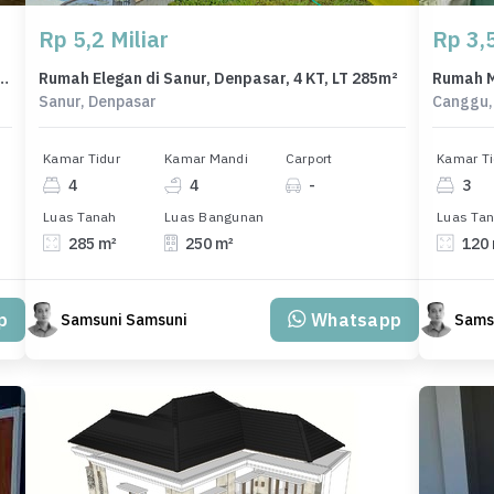
Rp 5,2 Miliar
Rp 3,5
n Ubud, Gianyar, LB 86m², Harga 2,7 Miliar
Rumah Elegan di Sanur, Denpasar, 4 KT, LT 285m²
Rumah M
Sanur, Denpasar
Canggu,
Kamar Tidur
Kamar Mandi
Carport
Kamar Ti
4
4
-
3
Luas Tanah
Luas Bangunan
Luas Ta
285 m²
250 m²
120
p
Whatsapp
Samsuni Samsuni
Sams