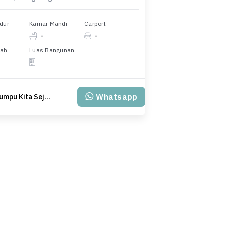
dur
Kamar Mandi
Carport
-
-
nah
Luas Bangunan
Whatsapp
PT Klumpu Kita Sejahtera