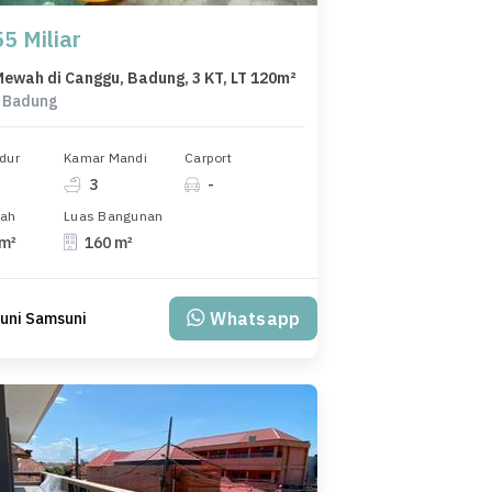
5 Miliar
ewah di Canggu, Badung, 3 KT, LT 120m²
 Badung
dur
Kamar Mandi
Carport
3
-
nah
Luas Bangunan
 m²
160 m²
Whatsapp
uni Samsuni