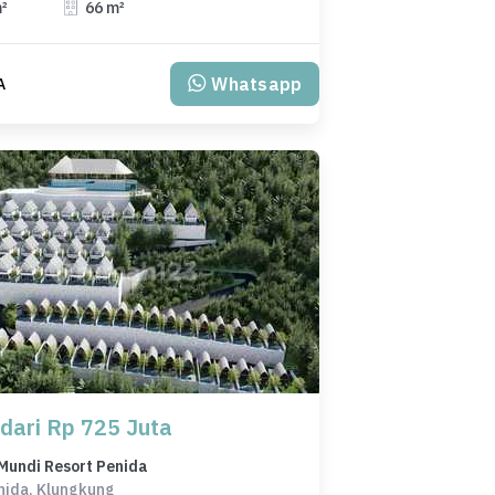
m²
66 m²
Whatsapp
A
 dari Rp 725 Juta
Mundi Resort Penida
nida, Klungkung