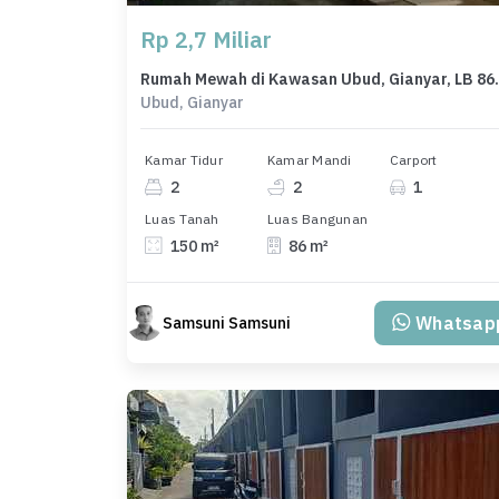
Rp 2,7 Miliar
Rumah Mewah di Kawasa
Ubud, Gianyar
Kamar Tidur
Kamar Mandi
Carport
2
2
1
Luas Tanah
Luas Bangunan
150 m²
86 m²
Whatsap
Samsuni Samsuni