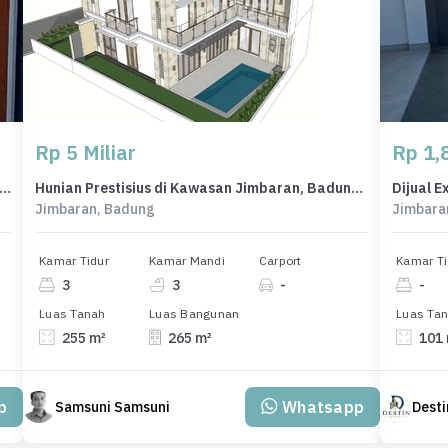
Rp 5 Miliar
Rp 1,8
Minimalis di Area Denpasar Selatan, Denpasar, LT 50m², Harga 380 Juta
Hunian Prestisius di Kawasan Jimbaran, Badung, LB 265m², Harga 5 Miliar
Jimbaran, Badung
Jimbara
Kamar Tidur
Kamar Mandi
Carport
Kamar Ti
3
3
-
-
Luas Tanah
Luas Bangunan
Luas Ta
255 m²
265 m²
101
p
Whatsapp
Samsuni Samsuni
Desti