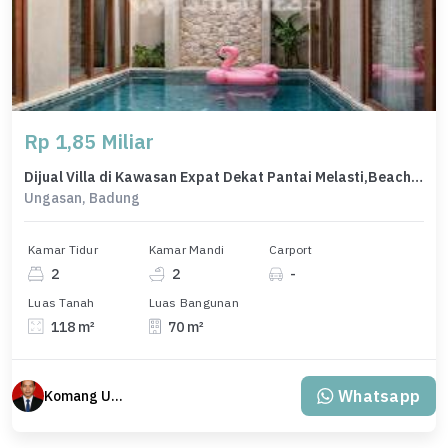
Rp 1,85 Miliar
Dijual Villa di Kawasan Expat Dekat Pantai Melasti,Beach Club
Ungasan, Badung
Kamar Tidur
Kamar Mandi
Carport
2
2
-
Luas Tanah
Luas Bangunan
118 m²
70 m²
Whatsapp
Komang Udiana