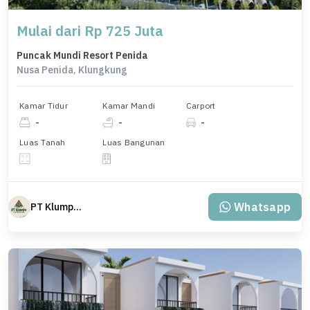
Mulai dari Rp 725 Juta
Puncak Mundi Resort Penida
Nusa Penida, Klungkung
Kamar Tidur
Kamar Mandi
Carport
-
-
-
Luas Tanah
Luas Bangunan
Whatsapp
PT Klumpu Kita Sejahtera