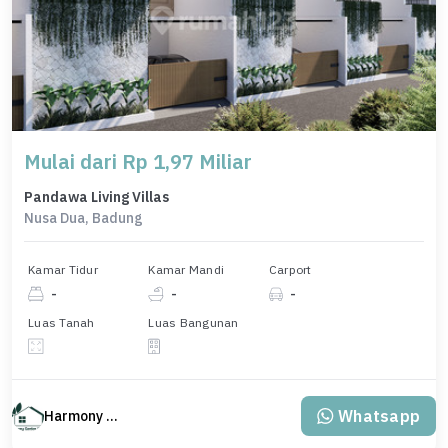
Mulai dari Rp 1,97 Miliar
Pandawa Living Villas
Nusa Dua, Badung
Kamar Tidur
Kamar Mandi
Carport
-
-
-
Luas Tanah
Luas Bangunan
Whatsapp
Harmony Property