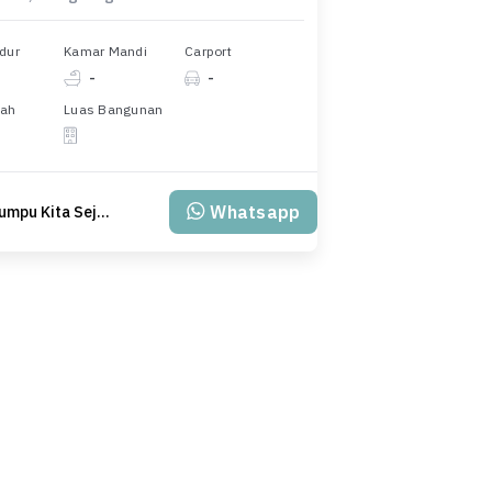
dur
Kamar Mandi
Carport
-
-
nah
Luas Bangunan
Whatsapp
PT Klumpu Kita Sejahtera