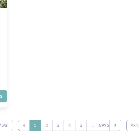
p
Awal
‹
1
2
3
4
5
...
8976
Akhi