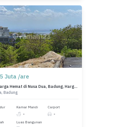
5 Juta /are
Tanah Harga Hemat di Nusa Dua, Badung, Harga 14,3 Juta
a, Badung
dur
Kamar Mandi
Carport
-
-
nah
Luas Bangunan