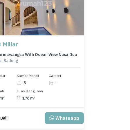
 Miliar
harmawangsa With Ocean View Nusa Dua
a, Badung
dur
Kamar Mandi
Carport
3
-
nah
Luas Bangunan
 m²
176 m²
Whatsapp
 Bali