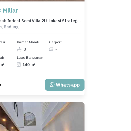
 Miliar
New Rumah Indent Semi Villa 2Lt Lokasi Strategis di Jimbaran
n, Badung
dur
Kamar Mandi
Carport
3
-
nah
Luas Bangunan
 m²
140 m²
Whatsapp
a