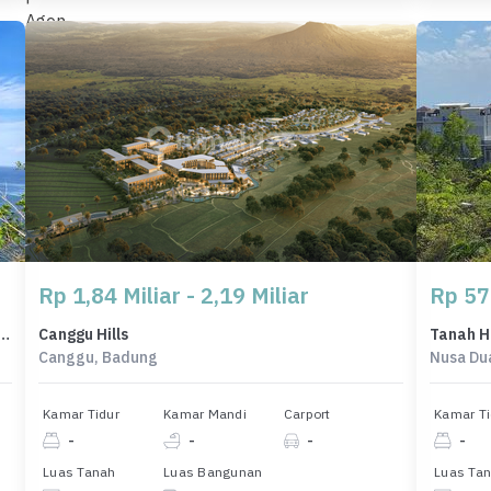
Rp 1,84 Miliar - 2,19 Miliar
Rp 57
h Eksklusif di Jimbaran, Badung, LT 9300m²
Canggu Hills
Canggu, Badung
Nusa Du
Kamar Tidur
Kamar Mandi
Carport
Kamar Ti
-
-
-
-
Luas Tanah
Luas Bangunan
Luas Ta