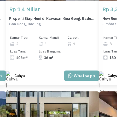
Rp 1,4 Miliar
Rp 3,3
 Denpasar, Harga 2,49 Miliar
Properti Siap Huni di Kawasan Goa Gong, Badung, LT 106m²
Goa Gong, Badung
Jimbara
Kamar Tidur
Kamar Mandi
Carport
Kamar Ti
2
1
1
3
Luas Tanah
Luas Bangunan
Luas Ta
106 m²
36 m²
130
p
Whatsapp
Cahya
Cahy