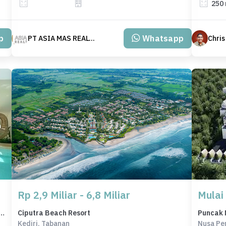
250
p
Whatsapp
PT ASIA MAS REALTY
Chris
Rp 2,9 Miliar - 6,8 Miliar
Mulai
it Uluwatu Jimbaran SHM Freehold Leasehold
Ciputra Beach Resort
Puncak 
Kediri, Tabanan
Nusa Pe