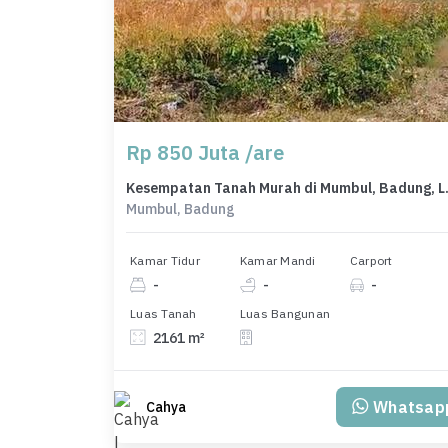
Rp 850 Juta /are
Kesempatan Ta
Mumbul, Badung
Kamar Tidur
Kamar Mandi
Carport
-
-
-
Luas Tanah
Luas Bangunan
2161 m²
Whatsap
Cahya