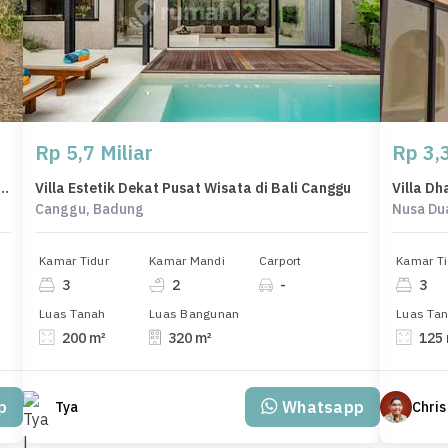
Rp 5,7 Miliar
Rp 3,3
nah Murah di Mumbul, Badung, Luas 2161m²
Villa Estetik Dekat Pusat Wisata di Bali Canggu
Villa D
Canggu, Badung
Nusa Du
Kamar Tidur
Kamar Mandi
Carport
Kamar Ti
3
2
-
3
Luas Tanah
Luas Bangunan
Luas Ta
200 m²
320 m²
125
p
Whatsapp
Tya
Chris