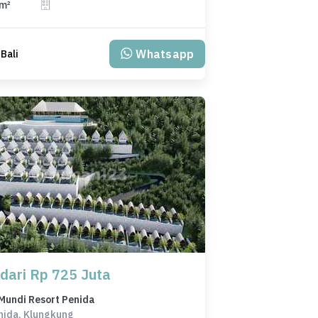
 m²
Whatsapp
 Bali
 dari Rp 725 Juta
Mundi Resort Penida
nida, Klungkung