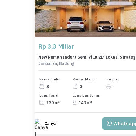
Rp 3,3 Miliar
New Rumah 
Jimbaran, Badung
Kamar Tidur
Kamar Mandi
Carport
3
3
-
Luas Tanah
Luas Bangunan
130 m²
140 m²
Whatsap
Cahya