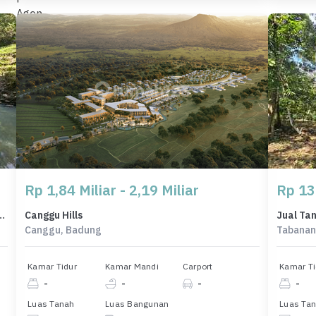
Rp 1,84 Miliar - 2,19 Miliar
Rp 13
di Penebel, Tabanan, Harga 3,25 Miliar
Canggu Hills
Canggu, Badung
Tabanan
Kamar Tidur
Kamar Mandi
Carport
Kamar Ti
-
-
-
-
Luas Tanah
Luas Bangunan
Luas Ta