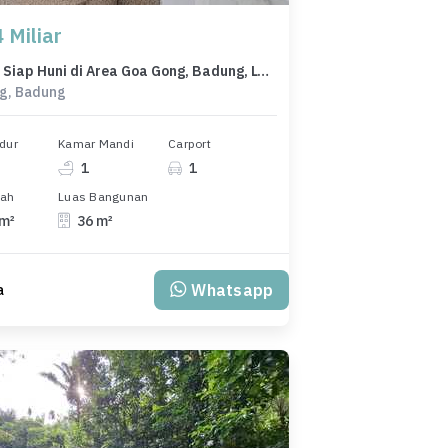
 Miliar
Properti Siap Huni di Area Goa Gong, Badung, LT 106m²
g, Badung
dur
Kamar Mandi
Carport
1
1
nah
Luas Bangunan
 m²
36 m²
Whatsapp
a