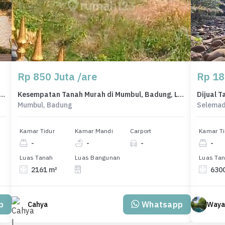
Rp 850 Juta /are
Rp 18
Indent Semi Villa 2Lt Lokasi Strategis di Jimbaran
Kesempatan Tanah Murah di Mumbul, Badung, Luas 2161m²
Mumbul, Badung
Selemad
Kamar Tidur
Kamar Mandi
Carport
Kamar Ti
-
-
-
-
Luas Tanah
Luas Bangunan
Luas Ta
2161 m²
630
p
Whatsapp
Cahya
Wayan