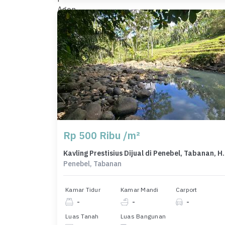
Rp 500 Ribu /m²
Kavling Prestisius Dijual 
Penebel, Tabanan
Kamar Tidur
Kamar Mandi
Carport
-
-
-
Luas Tanah
Luas Bangunan