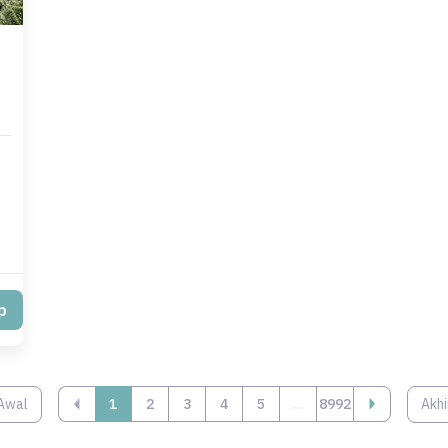
p
Awal
‹
1
2
3
4
5
...
8992
Akhi