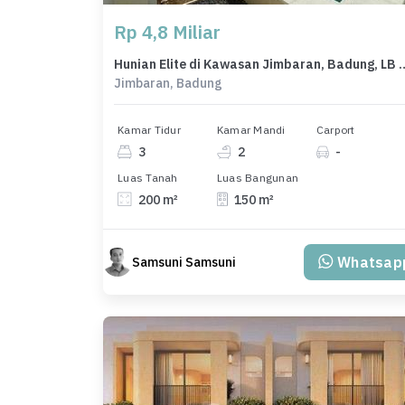
Rp 4,8 Miliar
Hunian Elite di Kawasan Jimbaran, Badun
Jimbaran, Badung
Kamar Tidur
Kamar Mandi
Carport
3
2
-
Luas Tanah
Luas Bangunan
200 m²
150 m²
Whatsap
Samsuni Samsuni