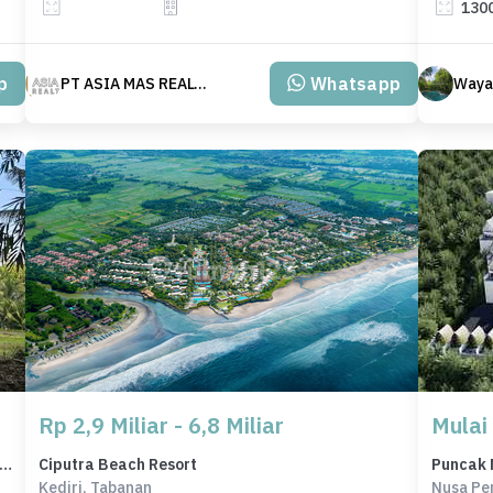
130
p
Whatsapp
PT ASIA MAS REALTY
Wayan
Rp 2,9 Miliar - 6,8 Miliar
Mulai
ng Prestisius Dijual di Selemadeg, Tabanan, Harga 4,91 Miliar
Ciputra Beach Resort
Puncak 
Kediri, Tabanan
Nusa Pe