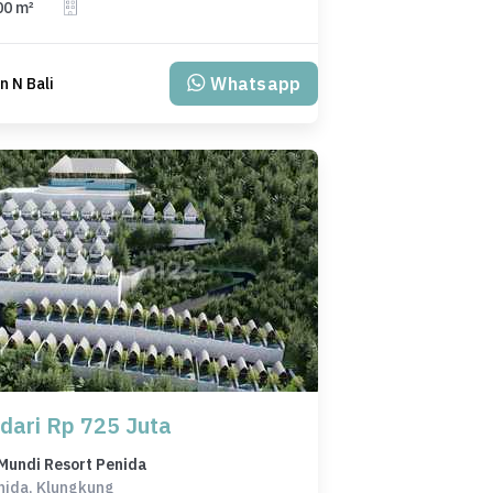
00 m²
Whatsapp
 N Bali
 dari Rp 725 Juta
Mundi Resort Penida
nida, Klungkung