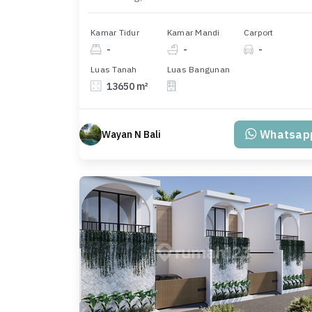
Kamar Tidur
Kamar Mandi
Carport
-
-
-
Luas Tanah
Luas Bangunan
13650 m²
Whatsap
Wayan N Bali