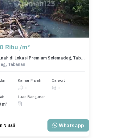
0 Ribu /m²
Dijual Tanah di Lokasi Premium Selemadeg, Tabanan, Harga 1,13 Miliar
eg, Tabanan
dur
Kamar Mandi
Carport
-
-
nah
Luas Bangunan
0 m²
Whatsapp
 N Bali