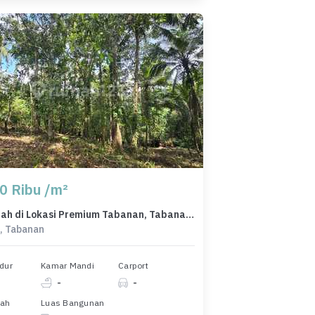
0 Ribu /m²
Jual Tanah di Lokasi Premium Tabanan, Tabanan, Harga 1,69 Miliar
, Tabanan
dur
Kamar Mandi
Carport
-
-
nah
Luas Bangunan