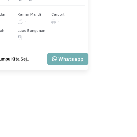
dur
Kamar Mandi
Carport
-
-
nah
Luas Bangunan
Whatsapp
PT Klumpu Kita Sejahtera