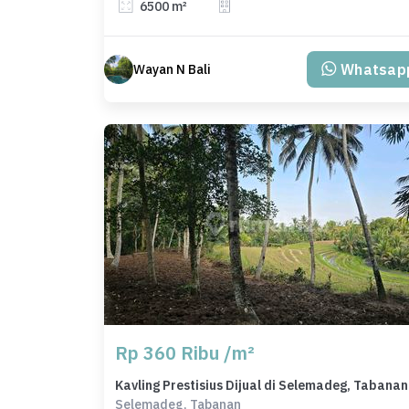
6500 m²
Whatsap
Wayan N Bali
Rp 360 Ribu /m²
Kavli
Selemadeg, Tabanan