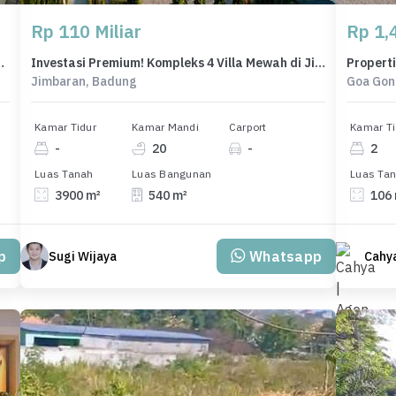
Rp 110 Miliar
Rp 1,4
g, LB 150m², Harga 4,8 Miliar
Investasi Premium! Kompleks 4 Villa Mewah di Jimbaran Bali - View Eksotis & Fasilitas Lengkap
Jimbaran, Badung
Goa Gon
Kamar Tidur
Kamar Mandi
Carport
Kamar Ti
-
20
-
2
Luas Tanah
Luas Bangunan
Luas Ta
3900 m²
540 m²
106
p
Whatsapp
Sugi Wijaya
Cahy