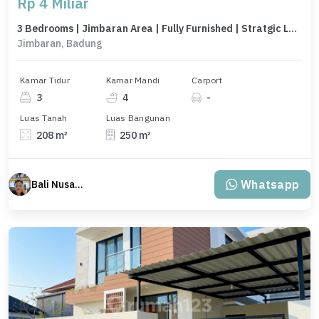
Rp 4 Miliar
3 Bedrooms | Jimbaran Area | Fully Furnished | Stratgic Locations
Jimbaran, Badung
Kamar Tidur
Kamar Mandi
Carport
3
4
-
Luas Tanah
Luas Bangunan
208 m²
250 m²
Whatsapp
Bali Nusantara Travel