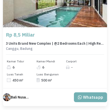
Rp 8,5 Miliar
3 Units Brand New Complex | @2 Bedrooms Each | High Rental Potential
Canggu, Badung
Kamar Tidur
Kamar Mandi
Carport
6
6
-
Luas Tanah
Luas Bangunan
450 m²
500 m²
Whatsapp
Bali Nusantara Travel