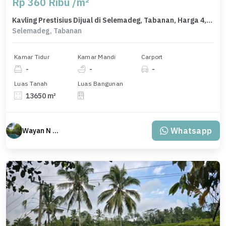
Rp 360 Ribu /m²
Kavling Prestisius Dijual di Selemadeg, Tabanan, Harga 4,91 Miliar
Selemadeg, Tabanan
Kamar Tidur
Kamar Mandi
Carport
-
-
-
Luas Tanah
Luas Bangunan
13650 m²
Whatsapp
Wayan N Bali