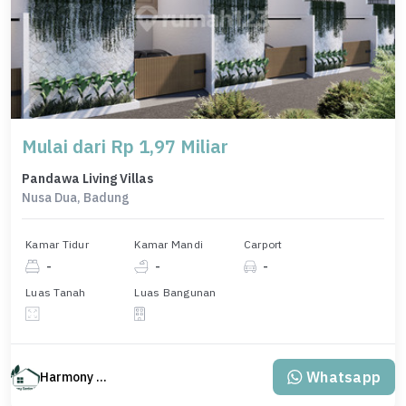
Mulai dari Rp 1,97 Miliar
Pandawa Living Villas
Nusa Dua, Badung
Kamar Tidur
Kamar Mandi
Carport
-
-
-
Luas Tanah
Luas Bangunan
Whatsapp
Harmony Property