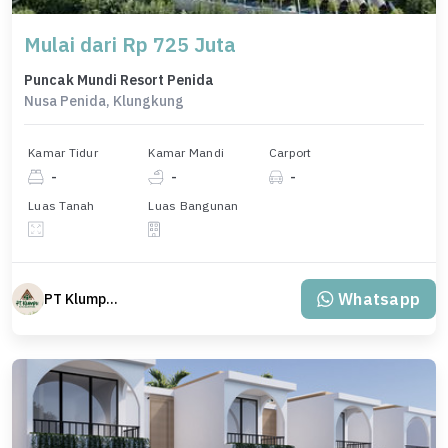
Mulai dari Rp 725 Juta
Puncak Mundi Resort Penida
Nusa Penida, Klungkung
Kamar Tidur
Kamar Mandi
Carport
-
-
-
Luas Tanah
Luas Bangunan
Whatsapp
PT Klumpu Kita Sejahtera