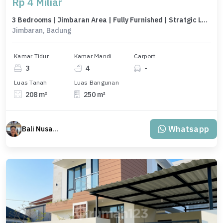
Rp 4 Miliar
3 Bedrooms | Jimbaran Area | Fully Furnished | Stratgic Locations
Jimbaran, Badung
Kamar Tidur
Kamar Mandi
Carport
3
4
-
Luas Tanah
Luas Bangunan
208 m²
250 m²
Whatsapp
Bali Nusantara Travel