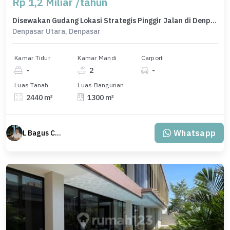
Rp 1,2 Miliar /tahun
Disewakan Gudang Lokasi Strategis Pinggir Jalan di Denpasar Utara
Denpasar Utara, Denpasar
Kamar Tidur
Kamar Mandi
Carport
-
2
-
Luas Tanah
Luas Bangunan
2440 m²
1300 m²
Whatsapp
L Bagus Cakra Baskara