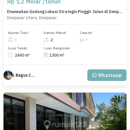
Rp 1,2 Miliar /tahun
Disewakan Gudang Lokasi Strategis Pinggir Jalan di Denpasar Utara
Denpasar Utara, Denpasar
Kamar Tidur
Kamar Mandi
Carport
-
2
-
Luas Tanah
Luas Bangunan
2440 m²
1300 m²
Whatsapp
L Bagus Cakra Baskara