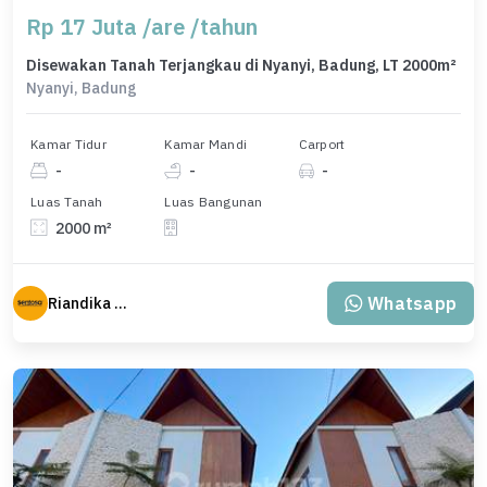
Rp 17 Juta /are /tahun
Disewakan Tanah Terjangkau di Nyanyi, Badung, LT 2000m²
Nyanyi, Badung
Kamar Tidur
Kamar Mandi
Carport
-
-
-
Luas Tanah
Luas Bangunan
2000 m²
Whatsapp
Riandika Sentosa