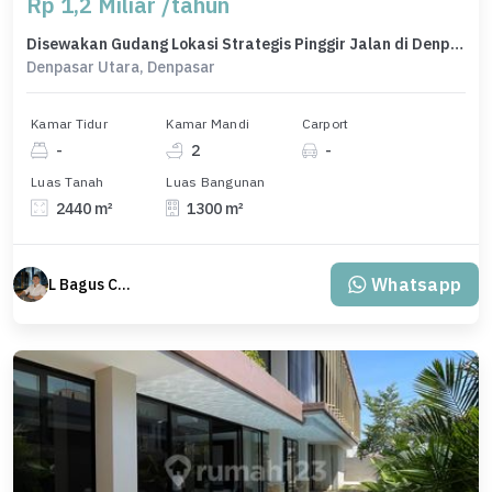
Rp 1,2 Miliar /tahun
Disewakan Gudang Lokasi Strategis Pinggir Jalan di Denpasar Utara
Denpasar Utara, Denpasar
Kamar Tidur
Kamar Mandi
Carport
-
2
-
Luas Tanah
Luas Bangunan
2440 m²
1300 m²
Whatsapp
L Bagus Cakra Baskara