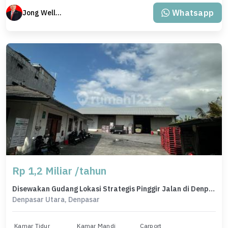
Whatsapp
Jong Welly Sutrisno
Rp 1,2 Miliar /tahun
Disewakan Gudang Lokasi Strategis Pinggir Jalan di Denpasar Utara
Denpasar Utara, Denpasar
Kamar Tidur
Kamar Mandi
Carport