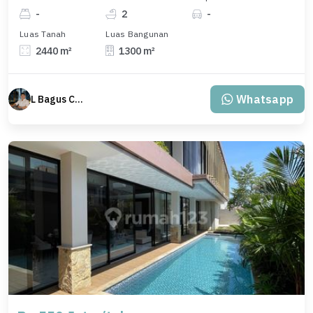
-
2
-
Luas Tanah
Luas Bangunan
2440 m²
1300 m²
Whatsapp
L Bagus Cakra Baskara