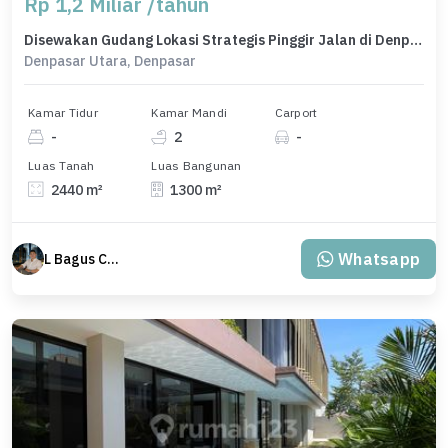
Rp 1,2 Miliar /tahun
Disewakan Gudang Lokasi Strategis Pinggir Jalan di Denpasar Utara
Denpasar Utara, Denpasar
Kamar Tidur
Kamar Mandi
Carport
-
2
-
Luas Tanah
Luas Bangunan
2440 m²
1300 m²
Whatsapp
L Bagus Cakra Baskara