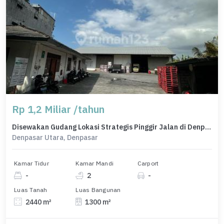
Rp 1,2 Miliar /tahun
Disewakan Gudang Lokasi Strategis Pinggir Jalan di Denpasar Utara
Denpasar Utara, Denpasar
Kamar Tidur
Kamar Mandi
Carport
-
2
-
Luas Tanah
Luas Bangunan
2440 m²
1300 m²