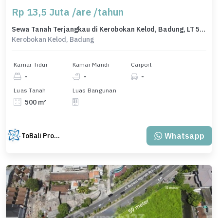
Rp 13,5 Juta /are /tahun
Sewa Tanah Terjangkau di Kerobokan Kelod, Badung, LT 500m²
Kerobokan Kelod, Badung
Kamar Tidur
Kamar Mandi
Carport
-
-
-
Luas Tanah
Luas Bangunan
500 m²
Whatsapp
ToBali Property