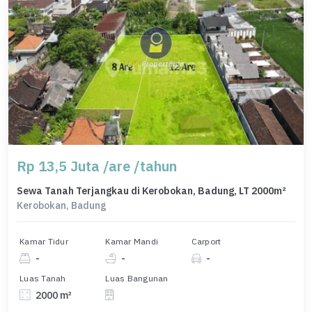
Rp 13,5 Juta /are /tahun
Sewa Tanah Terjangkau di Kerobokan, Badung, LT 2000m²
Kerobokan, Badung
Kamar Tidur
Kamar Mandi
Carport
-
-
-
Luas Tanah
Luas Bangunan
2000 m²