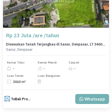
Rp 23 Juta /are /tahun
Disewakan Tanah Terjangkau di Sanur, Denpasar, LT 3460m²
Sanur, Denpasar
Kamar Tidur
Kamar Mandi
Carport
-
-
-
Luas Tanah
Luas Bangunan
3460 m²
Whatsapp
ToBali Property