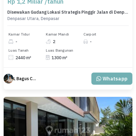
Rp 1,2 Miliar /tahun
Disewakan Gudang Lokasi Strategis Pinggir Jalan di Denpasar Utara
Denpasar Utara, Denpasar
Kamar Tidur
Kamar Mandi
Carport
-
2
-
Luas Tanah
Luas Bangunan
2440 m²
1300 m²
Whatsapp
L Bagus Cakra Baskara