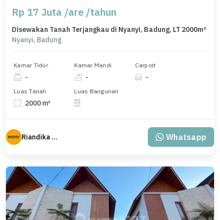
Rp 17 Juta /are /tahun
Disewakan Tanah Terjangkau di Nyanyi, Badung, LT 2000m²
Nyanyi, Badung
Kamar Tidur
Kamar Mandi
Carport
-
-
-
Luas Tanah
Luas Bangunan
2000 m²
Whatsapp
Riandika Sentosa