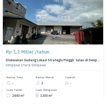
Rp 1,2 Miliar /tahun
Disewakan Gudang Lokasi Strategis Pinggir Jalan di Denpasar Utara
Denpasar Utara, Denpasar
Kamar Tidur
Kamar Mandi
Carport
-
2
-
Luas Tanah
Luas Bangunan
2440 m²
1300 m²