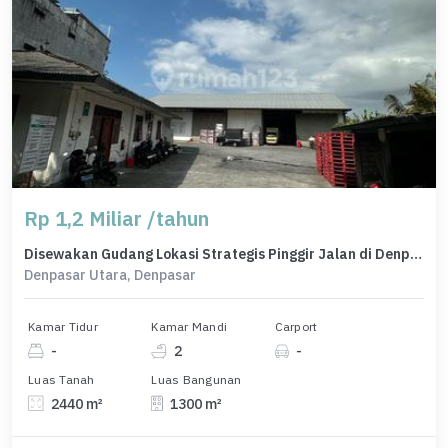
Rp 1,2 Miliar /tahun
Disewakan Gudang Lokasi Strategis Pinggir Jalan di Denpasar Utara
Denpasar Utara, Denpasar
Kamar Tidur
Kamar Mandi
Carport
-
2
-
Luas Tanah
Luas Bangunan
2440 m²
1300 m²