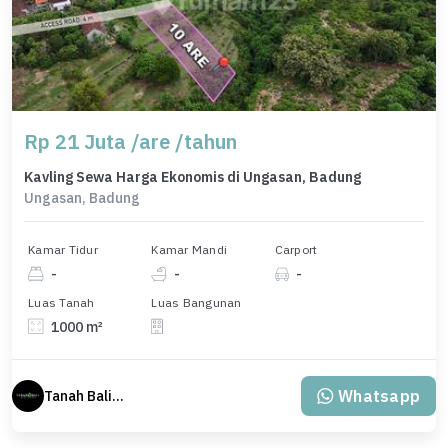
Rp 21 Juta /are /tahun
Kavling Sewa Harga Ekonomis di Ungasan, Badung
Ungasan, Badung
Kamar Tidur
Kamar Mandi
Carport
-
-
-
Luas Tanah
Luas Bangunan
1000 m²
Whatsapp
Tanah Bali Real Estate