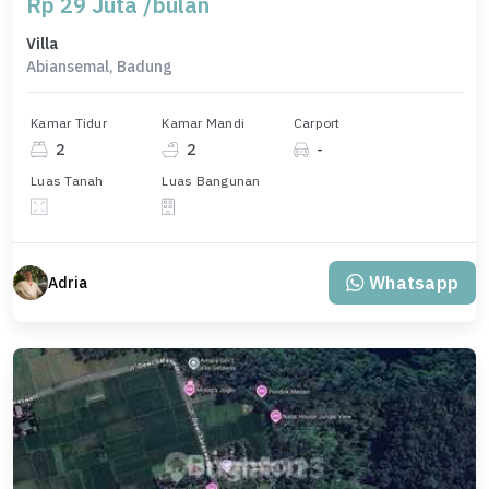
Rp 29 Juta /bulan
Villa
Abiansemal, Badung
Kamar Tidur
Kamar Mandi
Carport
2
2
-
Luas Tanah
Luas Bangunan
Whatsapp
Adria