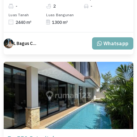
-
2
-
Luas Tanah
Luas Bangunan
2440 m²
1300 m²
Whatsapp
L Bagus Cakra Baskara