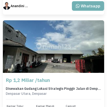
Whatsapp
Anandini Property
Rp 1,2 Miliar /tahun
Disewakan Gudang Lokasi Strategis Pinggir Jalan di Denpasar Utara
Denpasar Utara, Denpasar
Kamar Tidur
Kamar Mandi
Carport