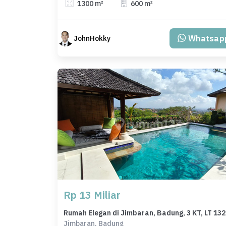
1300 m²
600 m²
Whatsap
JohnHokky
Rp 13 Miliar
Ruma
Jimbaran, Badung