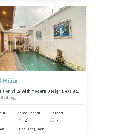
 Miliar
Hook Position Villa With Modern Design Near Batu Bolong Beach Canggu
 Badung
dur
Kamar Mandi
Carport
2
-
nah
Luas Bangunan