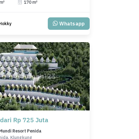
 m²
170 m²
Whatsapp
Hokky
 dari Rp 725 Juta
Mundi Resort Penida
nida, Klungkung