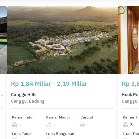
Rp 1,84 Miliar - 2,19 Miliar
Rp 3,8
ksklusif, rumah Prestisius di Jimbaran, Badung, LB 600m²
Canggu Hills
Canggu, Badung
Canggu,
Kamar Tidur
Kamar Mandi
Carport
Kamar Ti
-
-
-
3
Luas Tanah
Luas Bangunan
Luas Ta