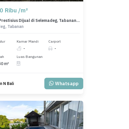
0 Ribu /m²
Kavling Prestisius Dijual di Selemadeg, Tabanan, Harga 4,91 Miliar
eg, Tabanan
dur
Kamar Mandi
Carport
-
-
nah
Luas Bangunan
50 m²
Whatsapp
 N Bali