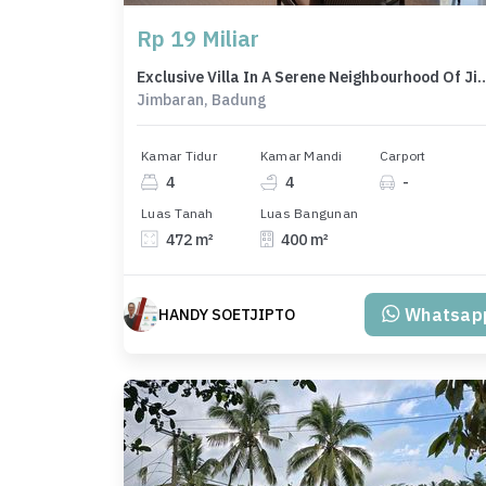
Rp 19 Miliar
Exclusive Villa In A Serene Neighbo
Jimbaran, Badung
Kamar Tidur
Kamar Mandi
Carport
4
4
-
Luas Tanah
Luas Bangunan
472 m²
400 m²
Whatsap
HANDY SOETJIPTO