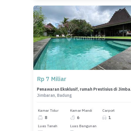
Rp 7 Miliar
Penawaran E
Jimbaran, Badung
Kamar Tidur
Kamar Mandi
Carport
8
6
1
Luas Tanah
Luas Bangunan