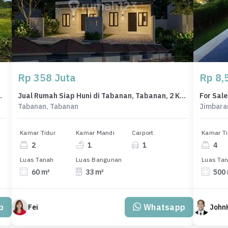
Rp 358 Juta
Rp 8,5
Tabanan, Luas 3140m²
Jual Rumah Siap Huni di Tabanan, Tabanan, 2 KT, Penawaran Terbaik
Tabanan, Tabanan
Jimbara
Kamar Tidur
Kamar Mandi
Carport
Kamar Ti
2
1
1
4
Luas Tanah
Luas Bangunan
Luas Ta
60 m²
33 m²
500
p
Whatsapp
Fei
John