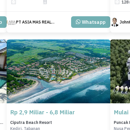
128
p
Whatsapp
PT ASIA MAS REALTY
John
Rp 2,9 Miliar - 6,8 Miliar
Mulai
h Elegan di Jimbaran, Badung, 3 KT, LT 1325m²
Ciputra Beach Resort
Puncak 
Kediri, Tabanan
Nusa Pe