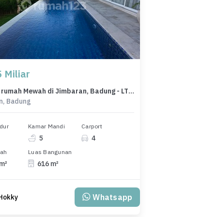
 Miliar
For Sale rumah Mewah di Jimbaran, Badung - LT 500m²
n, Badung
dur
Kamar Mandi
Carport
5
4
nah
Luas Bangunan
 m²
616 m²
Whatsapp
Hokky