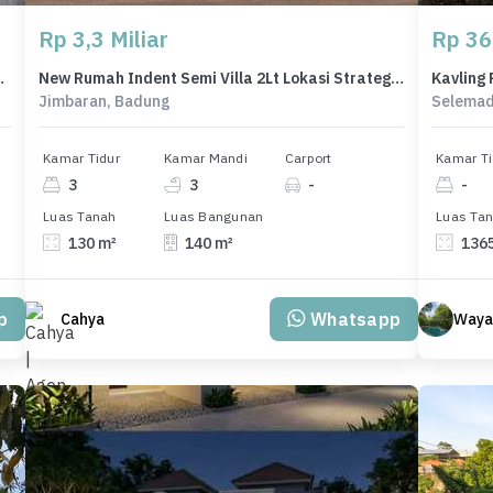
Rp 3,3 Miliar
Rp 36
urhood Of Jimbaran
New Rumah Indent Semi Villa 2Lt Lokasi Strategis di Jimbaran
Jimbaran, Badung
Selemad
Kamar Tidur
Kamar Mandi
Carport
Kamar Ti
3
3
-
-
Luas Tanah
Luas Bangunan
Luas Ta
130 m²
140 m²
136
p
Whatsapp
Cahya
Wayan