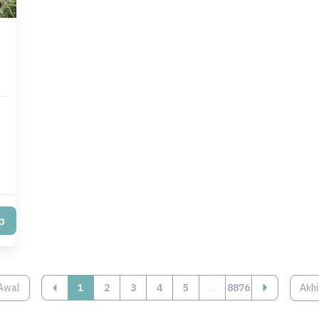
p
Awal
‹
1
2
3
4
5
...
8876
Akhi