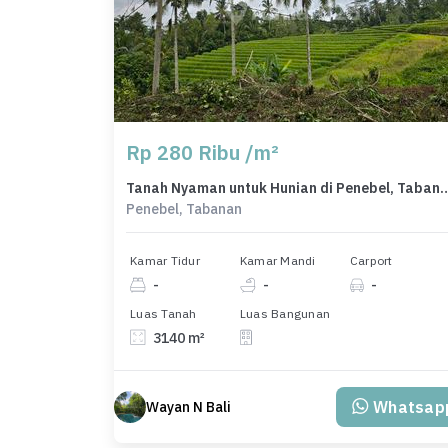
Rp 280 Ribu /m²
Tanah Nyaman untuk Hunian di Penebel, 
Penebel, Tabanan
Kamar Tidur
Kamar Mandi
Carport
-
-
-
Luas Tanah
Luas Bangunan
3140 m²
Whatsap
Wayan N Bali