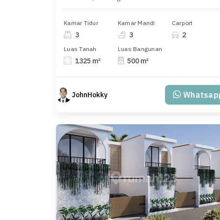
Kamar Tidur
Kamar Mandi
Carport
3
3
2
Luas Tanah
Luas Bangunan
1325 m²
500 m²
Whatsap
JohnHokky