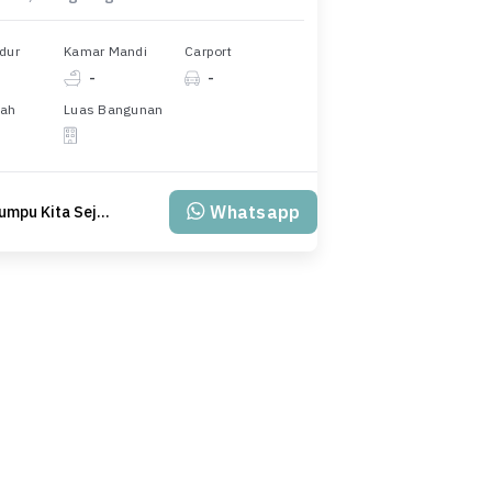
dur
Kamar Mandi
Carport
-
-
nah
Luas Bangunan
Whatsapp
PT Klumpu Kita Sejahtera