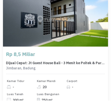
Rp 8,5 Miliar
Dijual Cepat: Jt Guest House Bali - 3 Menit ke Poltek & Pariwisata Udayana, Siap Operasional!
Jimbaran, Badung
Kamar Tidur
Kamar Mandi
Carport
-
20
-
Luas Tanah
Luas Bangunan
300 m²
750 m²