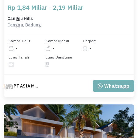
Rp 1,84 Miliar - 2,19 Miliar
Canggu Hills
Canggu, Badung
Kamar Tidur
Kamar Mandi
Carport
-
-
-
Luas Tanah
Luas Bangunan
Whatsapp
PT ASIA MAS REALTY