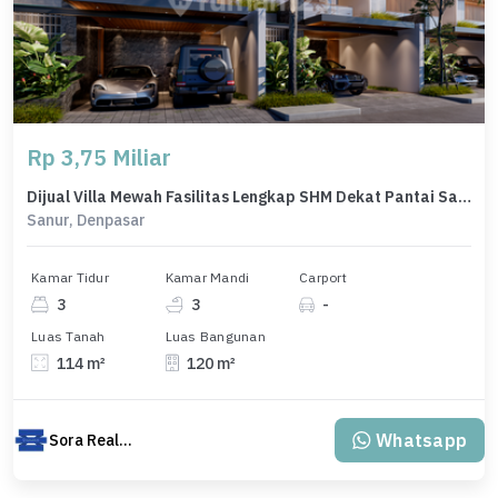
Rp 3,75 Miliar
Dijual Villa Mewah Fasilitas Lengkap SHM Dekat Pantai Sanur Bali
Sanur, Denpasar
Kamar Tidur
Kamar Mandi
Carport
3
3
-
Luas Tanah
Luas Bangunan
114 m²
120 m²
Whatsapp
Sora Realty Bali