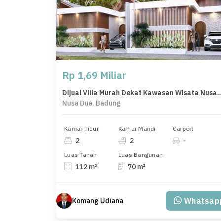
Rp 1,69 Miliar
Dijual Villa Murah Dekat Kawasa
Nusa Dua, Badung
Kamar Tidur
Kamar Mandi
Carport
2
2
-
Luas Tanah
Luas Bangunan
112 m²
70 m²
Whatsap
Komang Udiana