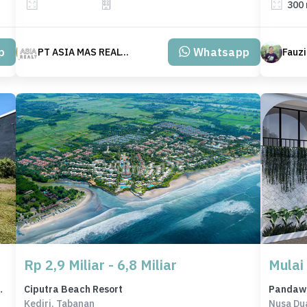
300
p
Whatsapp
PT ASIA MAS REALTY
Fauz
Rp 2,9 Miliar - 6,8 Miliar
Mulai 
ung, Harga 740 Juta
Ciputra Beach Resort
Pandawa 
Kediri, Tabanan
Nusa Du