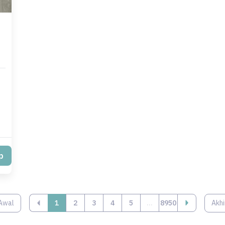
p
Awal
‹
1
2
3
4
5
...
8950
Akhi