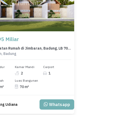
5 Miliar
Kesempatan Rumah di Jimbaran, Badung, LB 70m², Harga 1,95 Miliar
n, Badung
dur
Kamar Mandi
Carport
2
1
nah
Luas Bangunan
 m²
70 m²
Whatsapp
ng Udiana