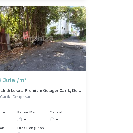
3 Juta /m²
Jual Tanah di Lokasi Premium Gelogor Carik, Denpasar, Harga 2,49 Miliar
Carik, Denpasar
dur
Kamar Mandi
Carport
-
-
nah
Luas Bangunan