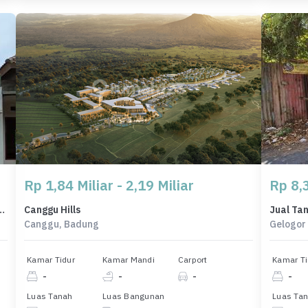
Rp 1,84 Miliar - 2,19 Miliar
Rp 8,
emat di Tabanan, Tabanan, LB 33m²
Canggu Hills
Canggu, Badung
Gelogor 
Kamar Tidur
Kamar Mandi
Carport
Kamar Ti
-
-
-
-
Luas Tanah
Luas Bangunan
Luas Ta