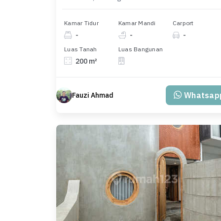
Kamar Tidur
Kamar Mandi
Carport
-
-
-
Luas Tanah
Luas Bangunan
200 m²
Whatsap
Fauzi Ahmad