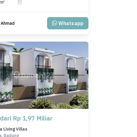
 m²
Whatsapp
i Ahmad
dari Rp 1,97 Miliar
Living Villas
a, Badung