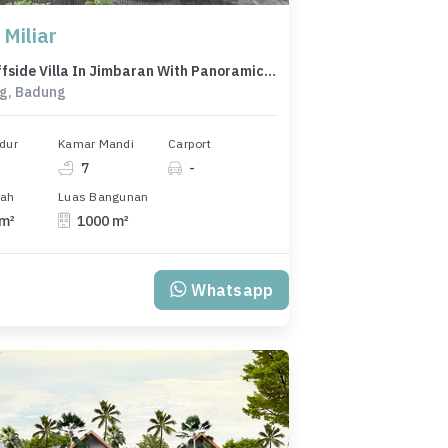
 Miliar
Rare Cliffside Villa In Jimbaran With Panoramic Ocean Views
g, Badung
dur
Kamar Mandi
Carport
7
-
nah
Luas Bangunan
 m²
1000 m²
Whatsapp