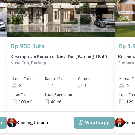
Rp 950 Juta
Rp 1,9
n Wisata Nusadua
Kesempatan Rumah di Nusa Dua, Badung, LB 40m², Harga 950 Juta
Nusa Dua, Badung
Jimbara
Kamar Tidur
Kamar Mandi
Carport
Kamar Ti
2
1
1
2
Luas Tanah
Luas Bangunan
Luas Ta
100 m²
40 m²
129
p
Whatsapp
Komang Udiana
Koma