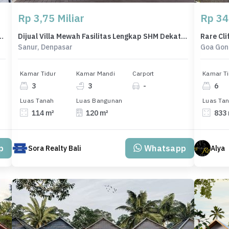
Rp 3,75 Miliar
Rp 34
di Jimbaran, Badung - LT 100m²
Dijual Villa Mewah Fasilitas Lengkap SHM Dekat Pantai Sanur Bali
Sanur, Denpasar
Goa Gon
Kamar Tidur
Kamar Mandi
Carport
Kamar Ti
3
3
-
6
Luas Tanah
Luas Bangunan
Luas Ta
114 m²
120 m²
833
p
Whatsapp
Sora Realty Bali
Alya