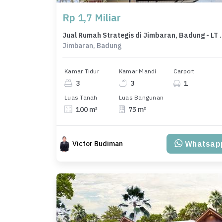
Rp 1,7 Miliar
Jual Rumah Strategis 
Jimbaran, Badung
Kamar Tidur
Kamar Mandi
Carport
3
3
1
Luas Tanah
Luas Bangunan
100 m²
75 m²
Whatsap
Victor Budiman