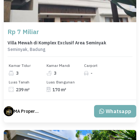
Rp 7 Miliar
Villa Mewah di Komplex Exclusif Area Seminyak
Seminyak, Badung
Kamar Tidur
Kamar Mandi
Carport
3
3
-
Luas Tanah
Luas Bangunan
239 m²
170 m²
Whatsapp
MA Properti Agent