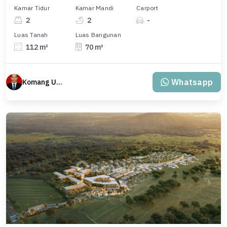
Kamar Tidur
Kamar Mandi
Carport
2
2
-
Luas Tanah
Luas Bangunan
112 m²
70 m²
Whatsapp
Komang Udiana