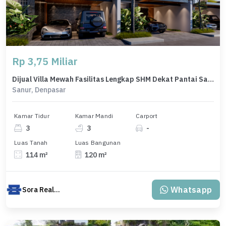
Rp 3,75 Miliar
Dijual Villa Mewah Fasilitas Lengkap SHM Dekat Pantai Sanur Bali
Sanur, Denpasar
Kamar Tidur
Kamar Mandi
Carport
3
3
-
Luas Tanah
Luas Bangunan
114 m²
120 m²
Whatsapp
Sora Realty Bali