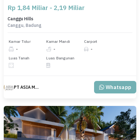
Rp 1,84 Miliar - 2,19 Miliar
Canggu Hills
Canggu, Badung
Kamar Tidur
Kamar Mandi
Carport
-
-
-
Luas Tanah
Luas Bangunan
Whatsapp
PT ASIA MAS REALTY