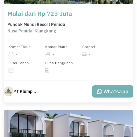
Mulai dari Rp 725 Juta
Puncak Mundi Resort Penida
Nusa Penida, Klungkung
Kamar Tidur
Kamar Mandi
Carport
-
-
-
Luas Tanah
Luas Bangunan
Whatsapp
PT Klumpu Kita Sejahtera