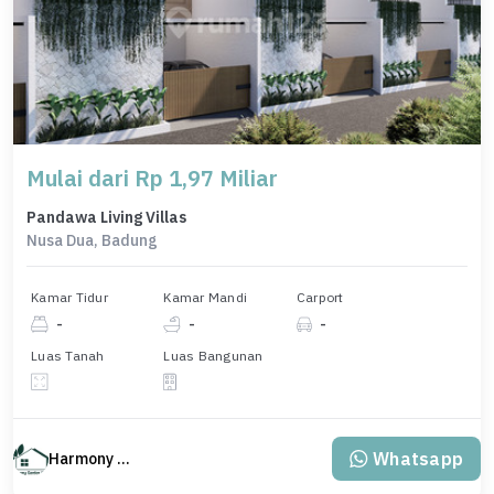
Mulai dari Rp 1,97 Miliar
Pandawa Living Villas
Nusa Dua, Badung
Kamar Tidur
Kamar Mandi
Carport
-
-
-
Luas Tanah
Luas Bangunan
Whatsapp
Harmony Property