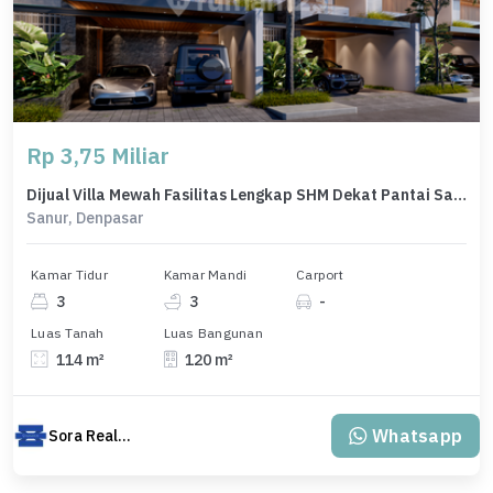
Rp 3,75 Miliar
Dijual Villa Mewah Fasilitas Lengkap SHM Dekat Pantai Sanur Bali
Sanur, Denpasar
Kamar Tidur
Kamar Mandi
Carport
3
3
-
Luas Tanah
Luas Bangunan
114 m²
120 m²
Whatsapp
Sora Realty Bali