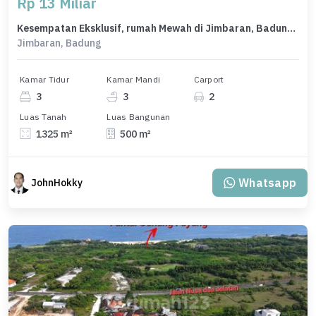
Rp 13 Miliar
Kesempatan Eksklusif, rumah Mewah di Jimbaran, Badung, LB 500m²
Jimbaran, Badung
Kamar Tidur
Kamar Mandi
Carport
3
3
2
Luas Tanah
Luas Bangunan
1325 m²
500 m²
Whatsapp
JohnHokky