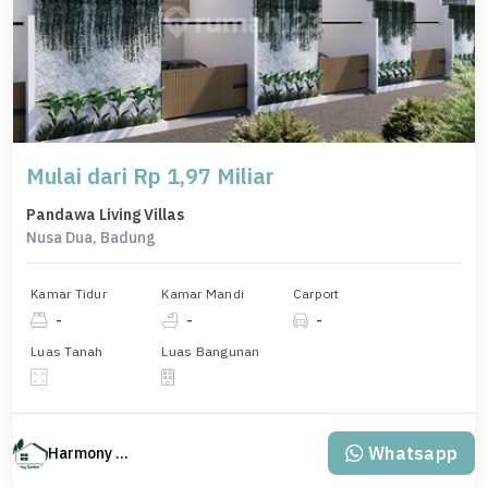
Mulai dari Rp 1,97 Miliar
Pandawa Living Villas
Nusa Dua, Badung
Kamar Tidur
Kamar Mandi
Carport
-
-
-
Luas Tanah
Luas Bangunan
Whatsapp
Harmony Property