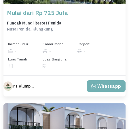
Mulai dari Rp 725 Juta
Puncak Mundi Resort Penida
Nusa Penida, Klungkung
Kamar Tidur
Kamar Mandi
Carport
-
-
-
Luas Tanah
Luas Bangunan
Whatsapp
PT Klumpu Kita Sejahtera