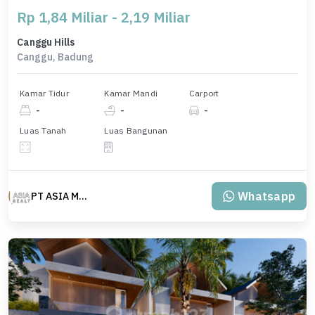
Rp 1,84 Miliar - 2,19 Miliar
Canggu Hills
Canggu, Badung
Kamar Tidur
Kamar Mandi
Carport
-
-
-
Luas Tanah
Luas Bangunan
Whatsapp
PT ASIA MAS REALTY