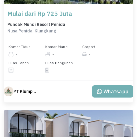
Mulai dari Rp 725 Juta
Puncak Mundi Resort Penida
Nusa Penida, Klungkung
Kamar Tidur
Kamar Mandi
Carport
-
-
-
Luas Tanah
Luas Bangunan
Whatsapp
PT Klumpu Kita Sejahtera