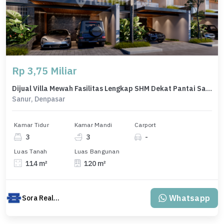
Rp 3,75 Miliar
Dijual Villa Mewah Fasilitas Lengkap SHM Dekat Pantai Sanur Bali
Sanur, Denpasar
Kamar Tidur
Kamar Mandi
Carport
3
3
-
Luas Tanah
Luas Bangunan
114 m²
120 m²
Whatsapp
Sora Realty Bali