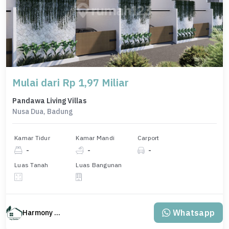
Mulai dari Rp 1,97 Miliar
Pandawa Living Villas
Nusa Dua, Badung
Kamar Tidur
Kamar Mandi
Carport
-
-
-
Luas Tanah
Luas Bangunan
Whatsapp
Harmony Property