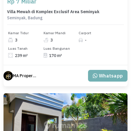
Rp 7 Miliar
Villa Mewah di Komplex Exclusif Area Seminyak
Seminyak, Badung
Kamar Tidur
Kamar Mandi
Carport
3
3
-
Luas Tanah
Luas Bangunan
239 m²
170 m²
Whatsapp
MA Properti Agent