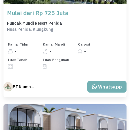
Mulai dari Rp 725 Juta
Puncak Mundi Resort Penida
Nusa Penida, Klungkung
Kamar Tidur
Kamar Mandi
Carport
-
-
-
Luas Tanah
Luas Bangunan
Whatsapp
PT Klumpu Kita Sejahtera