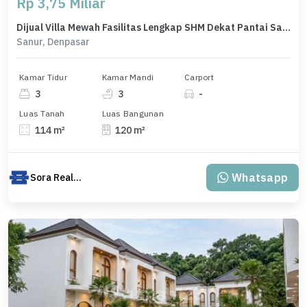
Rp 3,75 Miliar
Dijual Villa Mewah Fasilitas Lengkap SHM Dekat Pantai Sanur Bali
Sanur, Denpasar
Kamar Tidur
Kamar Mandi
Carport
3
3
-
Luas Tanah
Luas Bangunan
114 m²
120 m²
Whatsapp
Sora Realty Bali