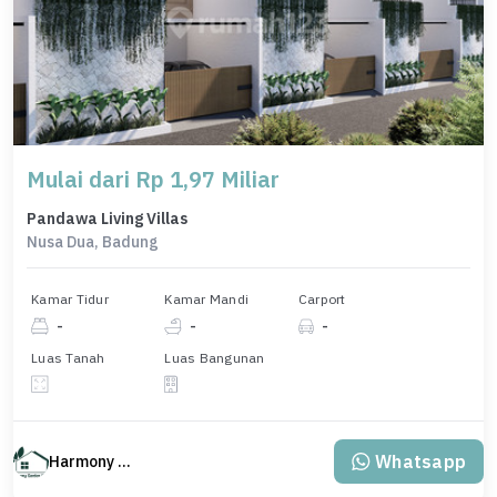
Mulai dari Rp 1,97 Miliar
Pandawa Living Villas
Nusa Dua, Badung
Kamar Tidur
Kamar Mandi
Carport
-
-
-
Luas Tanah
Luas Bangunan
Whatsapp
Harmony Property