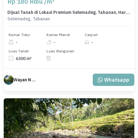
Rp 180 Ribu /m²
Dijual Tanah di Lokasi Premium Selemadeg, Tabanan, Harga 1,13 Miliar
Selemadeg, Tabanan
Kamar Tidur
Kamar Mandi
Carport
-
-
-
Luas Tanah
Luas Bangunan
6300 m²
Whatsapp
Wayan N Bali