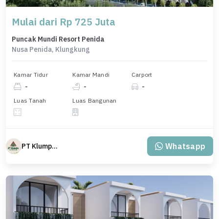
Mulai dari Rp 725 Juta
Puncak Mundi Resort Penida
Nusa Penida, Klungkung
Kamar Tidur
Kamar Mandi
Carport
-
-
-
Luas Tanah
Luas Bangunan
Whatsapp
PT Klumpu Kita Sejahtera