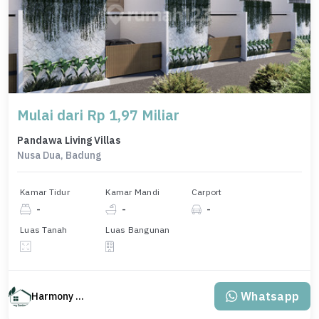
Mulai dari Rp 1,97 Miliar
Pandawa Living Villas
Nusa Dua, Badung
Kamar Tidur
Kamar Mandi
Carport
-
-
-
Luas Tanah
Luas Bangunan
Whatsapp
Harmony Property