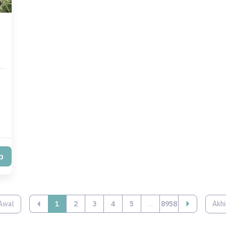
p
Awal
‹
1
2
3
4
5
...
8958
Akhi