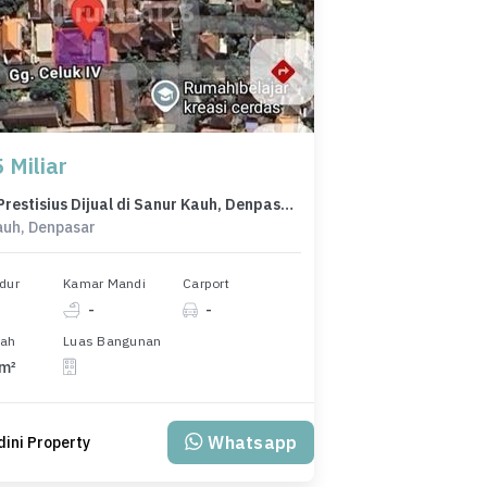
 Miliar
Kavling Prestisius Dijual di Sanur Kauh, Denpasar, Harga 5,5 Miliar
auh, Denpasar
dur
Kamar Mandi
Carport
-
-
nah
Luas Bangunan
 m²
Whatsapp
ini Property