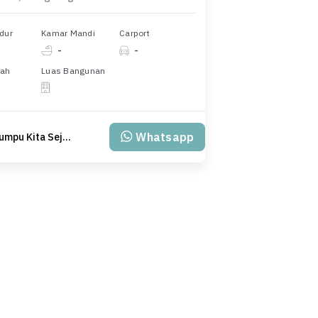
dur
Kamar Mandi
Carport
-
-
nah
Luas Bangunan
Whatsapp
PT Klumpu Kita Sejahtera