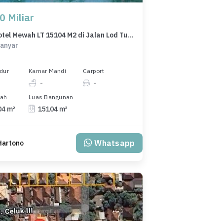
0 Miliar
Dijual Hotel Mewah LT 15104 M2 di Jalan Lod Tunduh Ubud Bali
ianyar
dur
Kamar Mandi
Carport
-
-
nah
Luas Bangunan
04 m²
15104 m²
Whatsapp
 Hartono