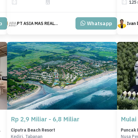
125
p
Whatsapp
PT ASIA MAS REALTY
Ivan
Rp 2,9 Miliar - 6,8 Miliar
Mulai
 3,6 Miliar
Ciputra Beach Resort
Puncak 
Kediri, Tabanan
Nusa Pe