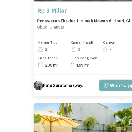
Rp 3 Miliar
Penawaran Eksklusif, rumah Me
Ubud, Gianyar
Kamar Tidur
Kamar Mandi
Carport
3
4
-
Luas Tanah
Luas Bangunan
200 m²
165 m²
Whatsap
Putu Suratama (wayanjaka)