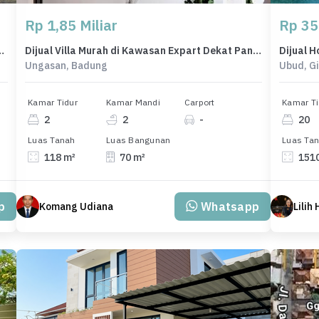
Rp 1,85 Miliar
Rp 35
wah di Ubud, Gianyar, LB 165m²
Dijual Villa Murah di Kawasan Expart Dekat Pantai Melasti Ungasan
Ungasan, Badung
Ubud, G
Kamar Tidur
Kamar Mandi
Carport
Kamar Ti
2
2
-
20
Luas Tanah
Luas Bangunan
Luas Ta
118 m²
70 m²
151
p
Whatsapp
Komang Udiana
Lilih