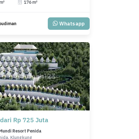
 m²
176 m²
Whatsapp
 budiman
 dari Rp 725 Juta
Mundi Resort Penida
nida, Klungkung