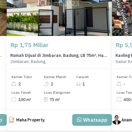
Rp 1,75 Miliar
Rp 5,5
rnished | Stratgic Locations
Rumah Dijual di Jimbaran, Badung, LB 75m², Harga Terbaik!
Jimbaran, Badung
Sanur K
Kamar Tidur
Kamar Mandi
Carport
Kamar Ti
2
2
1
-
Luas Tanah
Luas Bangunan
Luas Ta
100 m²
75 m²
400
p
Whatsapp
Maha Property.
Anand