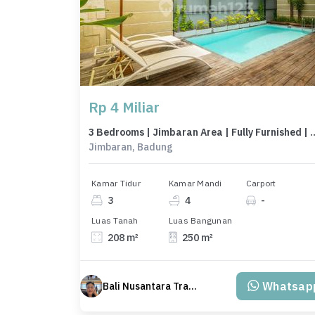
Rp 4 Miliar
3 Bedrooms | Jimbaran Area | Fully Fu
Jimbaran, Badung
Kamar Tidur
Kamar Mandi
Carport
3
4
-
Luas Tanah
Luas Bangunan
208 m²
250 m²
Whatsap
Bali Nusantara Travel