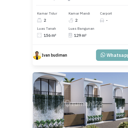
Kamar Tidur
Kamar Mandi
Carport
2
2
-
Luas Tanah
Luas Bangunan
156 m²
129 m²
Whatsap
Ivan budiman