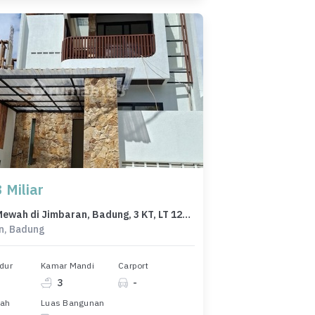
 Miliar
Rumah Mewah di Jimbaran, Badung, 3 KT, LT 125m²
n, Badung
dur
Kamar Mandi
Carport
3
-
nah
Luas Bangunan