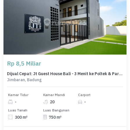
Rp 8,5 Miliar
Dijual Cepat: Jt Guest House Bali - 3 Menit ke Poltek & Pariwisata Udayana, Siap Operasional!
Jimbaran, Badung
Kamar Tidur
Kamar Mandi
Carport
-
20
-
Luas Tanah
Luas Bangunan
300 m²
750 m²