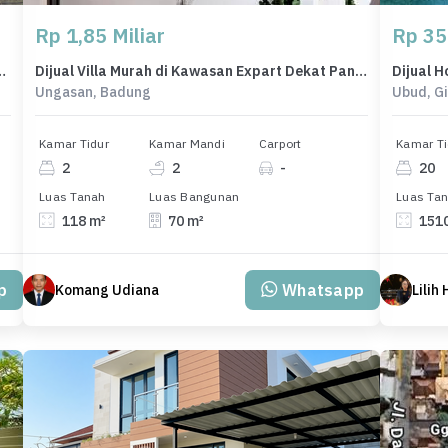
Rp 1,85 Miliar
Rp 35
wah di Ubud, Gianyar, LB 165m²
Dijual Villa Murah di Kawasan Expart Dekat Pantai Melasti Ungasan
Ungasan, Badung
Ubud, G
Kamar Tidur
Kamar Mandi
Carport
Kamar Ti
2
2
-
20
Luas Tanah
Luas Bangunan
Luas Ta
118 m²
70 m²
151
p
Whatsapp
Komang Udiana
Lilih