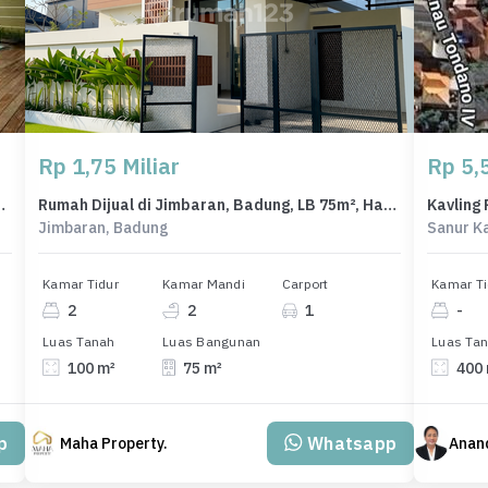
Rp 1,75 Miliar
Rp 5,5
rnished | Stratgic Locations
Rumah Dijual di Jimbaran, Badung, LB 75m², Harga Terbaik!
Jimbaran, Badung
Sanur K
Kamar Tidur
Kamar Mandi
Carport
Kamar Ti
2
2
1
-
Luas Tanah
Luas Bangunan
Luas Ta
100 m²
75 m²
400
p
Whatsapp
Maha Property.
Anand