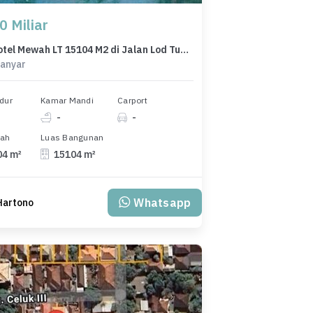
0 Miliar
Dijual Hotel Mewah LT 15104 M2 di Jalan Lod Tunduh Ubud Bali
ianyar
dur
Kamar Mandi
Carport
-
-
nah
Luas Bangunan
04 m²
15104 m²
Whatsapp
 Hartono