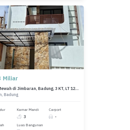
 Miliar
Rumah Mewah di Jimbaran, Badung, 3 KT, LT 125m²
n, Badung
dur
Kamar Mandi
Carport
3
-
nah
Luas Bangunan