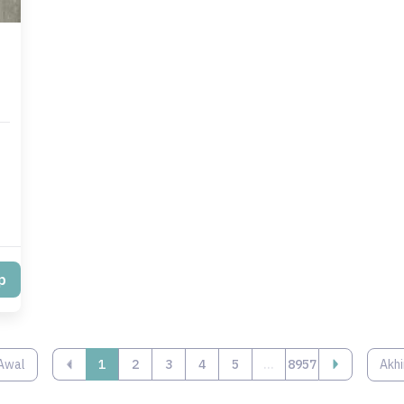
p
Awal
‹
1
2
3
4
5
...
8957
Akhi