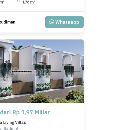
 m²
176 m²
Whatsapp
 budiman
dari Rp 1,97 Miliar
Living Villas
a, Badung