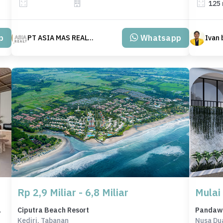
125
p
Whatsapp
PT ASIA MAS REALTY
Ivan
Rp 2,9 Miliar - 6,8 Miliar
Mulai 
 3,6 Miliar
Ciputra Beach Resort
Pandawa 
Kediri, Tabanan
Nusa Du