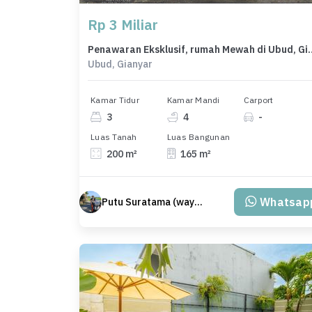
Rp 3 Miliar
Penawaran Eksklusif, rumah Me
Ubud, Gianyar
Kamar Tidur
Kamar Mandi
Carport
3
4
-
Luas Tanah
Luas Bangunan
200 m²
165 m²
Whatsap
Putu Suratama (wayanjaka)