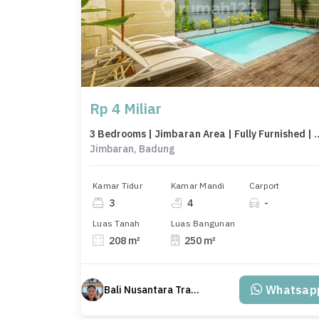
Rp 4 Miliar
3 Bedrooms | Jimbaran Area | Fully Fu
Jimbaran, Badung
Kamar Tidur
Kamar Mandi
Carport
3
4
-
Luas Tanah
Luas Bangunan
208 m²
250 m²
Whatsap
Bali Nusantara Travel