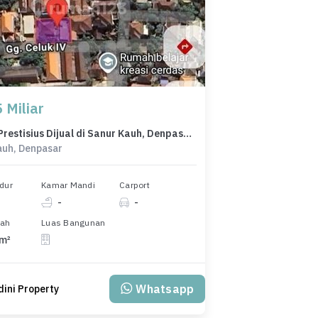
 Miliar
Kavling Prestisius Dijual di Sanur Kauh, Denpasar, Harga 5,5 Miliar
auh, Denpasar
dur
Kamar Mandi
Carport
-
-
nah
Luas Bangunan
 m²
Whatsapp
ini Property