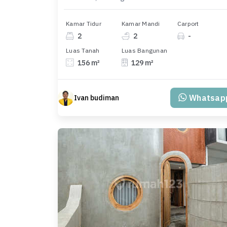
Kamar Tidur
Kamar Mandi
Carport
2
2
-
Luas Tanah
Luas Bangunan
156 m²
129 m²
Whatsap
Ivan budiman